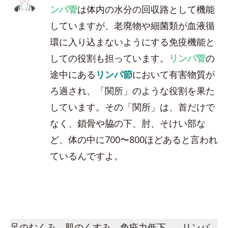
ンパ管
は体内の水分の回収路として機能
していますが、老廃物や細菌類が血液循
環に入り込まないようにする免疫機能と
しての役割も担っています。
リンパ管
の
途中にある
リンパ節
において有害物質が
ろ過され、「関所」のような役割を果た
しています。その「関所」は、首だけで
なく、鎖骨や脇の下、肘、そけい部な
ど、体の中に700〜800ほどあると言われ
ているんですよ。
足のむくみ、肌のくすみ、免疫力低下…。リンパ