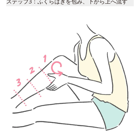
ステップ3：ふくらはぎを包み、下から上へ流す