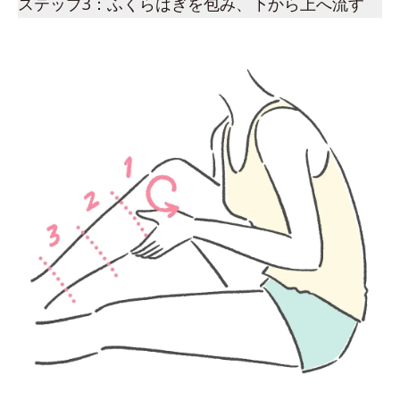
ステップ3：ふくらはぎを包み、下から上へ流す