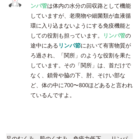
ンパ管
は体内の水分の回収路として機能
していますが、老廃物や細菌類が血液循
環に入り込まないようにする免疫機能と
しての役割も担っています。
リンパ管
の
途中にある
リンパ節
において有害物質が
ろ過され、「関所」のような役割を果た
しています。その「関所」は、首だけで
なく、鎖骨や脇の下、肘、そけい部な
ど、体の中に700〜800ほどあると言われ
ているんですよ。
足のむくみ、肌のくすみ、免疫力低下…。リンパ