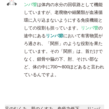
ンパ管
は体内の水分の回収路として機能
していますが、老廃物や細菌類が血液循
環に入り込まないようにする免疫機能と
しての役割も担っています。
リンパ管
の
途中にある
リンパ節
において有害物質が
ろ過され、「関所」のような役割を果た
しています。その「関所」は、首だけで
なく、鎖骨や脇の下、肘、そけい部な
ど、体の中に700〜800ほどあると言われ
ているんですよ。
足のむくみ、肌のくすみ、免疫力低下…。リンパ