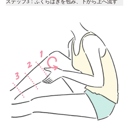
ステップ3：ふくらはぎを包み、下から上へ流す