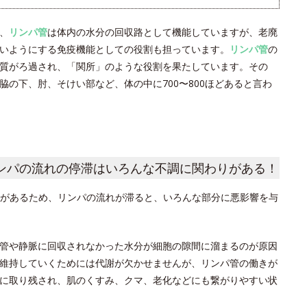
、
リンパ管
は体内の水分の回収路として機能していますが、老廃
いようにする免疫機能としての役割も担っています。
リンパ管
の
質がろ過され、「関所」のような役割を果たしています。その
の下、肘、そけい部など、体の中に700〜800ほどあると言わ
ンパの流れの停滞はいろんな不調に関わりがある！
があるため、リンパの流れが滞ると、いろんな部分に悪影響を与
管や静脈に回収されなかった水分が細胞の隙間に溜まるのが原因
維持していくためには代謝が欠かせませんが、リンパ管の働きが
に取り残され、肌のくすみ、クマ、老化などにも繋がりやすい状