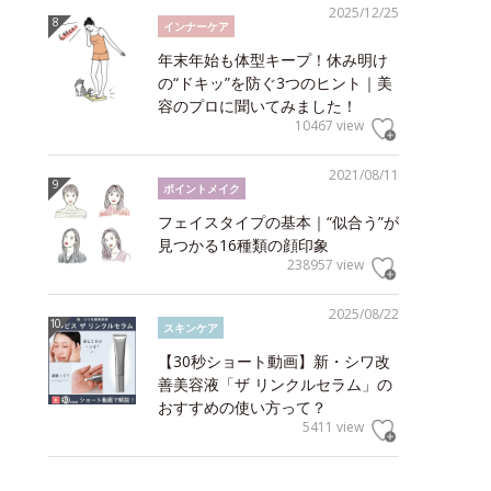
2025/12/25
インナーケア
年末年始も体型キープ！休み明け
の“ドキッ”を防ぐ3つのヒント｜美
容のプロに聞いてみました！
10467 view
2021/08/11
ポイントメイク
フェイスタイプの基本｜“似合う”が
見つかる16種類の顔印象
238957 view
2025/08/22
スキンケア
【30秒ショート動画】新・シワ改
善美容液「ザ リンクルセラム」の
おすすめの使い方って？
5411 view