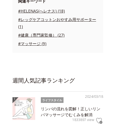
関連キーワード
#HELENAS(へレナス) (18)
#レッグケアコットンおやすみ用サポーター
(1)
#健康（専門家監修） (27)
#マッサージ (9)
週間人気記事ランキング
2024/03/18
ライフスタイル
リンパの流れを図解！正しいリン
パマッサージでむくみを解消
1833897 view