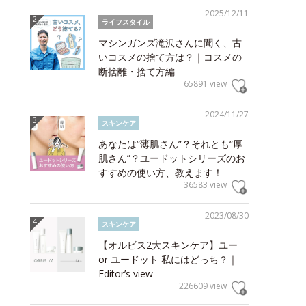
2025/12/11
ライフスタイル
マシンガンズ滝沢さんに聞く、古
いコスメの捨て方は？｜コスメの
断捨離・捨て方編
65891 view
2024/11/27
スキンケア
あなたは“薄肌さん”？それとも“厚
肌さん”？ユードットシリーズのお
すすめの使い方、教えます！
36583 view
2023/08/30
スキンケア
【オルビス2大スキンケア】ユー
or ユードット 私にはどっち？｜
Editor’s view
226609 view