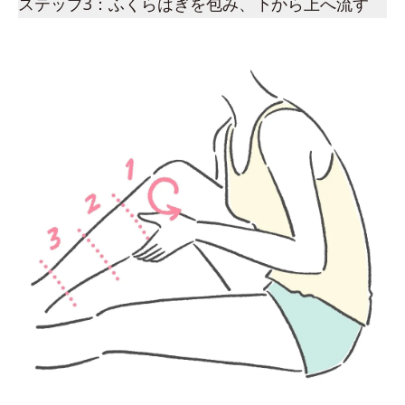
ステップ3：ふくらはぎを包み、下から上へ流す