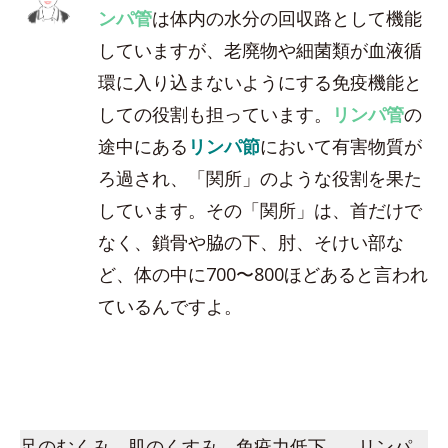
ンパ管
は体内の水分の回収路として機能
していますが、老廃物や細菌類が血液循
環に入り込まないようにする免疫機能と
しての役割も担っています。
リンパ管
の
途中にある
リンパ節
において有害物質が
ろ過され、「関所」のような役割を果た
しています。その「関所」は、首だけで
なく、鎖骨や脇の下、肘、そけい部な
ど、体の中に700〜800ほどあると言われ
ているんですよ。
足のむくみ、肌のくすみ、免疫力低下…。リンパ