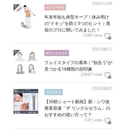
2025/12/25
インナーケア
年末年始も体型キープ！休み明け
の“ドキッ”を防ぐ3つのヒント｜美
容のプロに聞いてみました！
10467 view
2021/08/11
ポイントメイク
フェイスタイプの基本｜“似合う”が
見つかる16種類の顔印象
238957 view
2025/08/22
スキンケア
【30秒ショート動画】新・シワ改
善美容液「ザ リンクルセラム」の
おすすめの使い方って？
5411 view