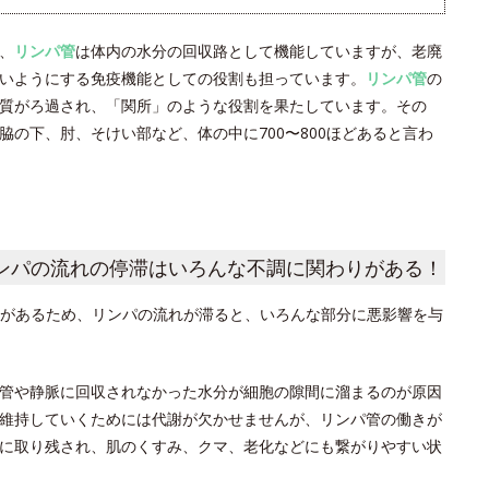
、
リンパ管
は体内の水分の回収路として機能していますが、老廃
いようにする免疫機能としての役割も担っています。
リンパ管
の
質がろ過され、「関所」のような役割を果たしています。その
の下、肘、そけい部など、体の中に700〜800ほどあると言わ
ンパの流れの停滞はいろんな不調に関わりがある！
があるため、リンパの流れが滞ると、いろんな部分に悪影響を与
管や静脈に回収されなかった水分が細胞の隙間に溜まるのが原因
維持していくためには代謝が欠かせませんが、リンパ管の働きが
に取り残され、肌のくすみ、クマ、老化などにも繋がりやすい状