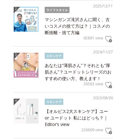
2025/12/11
ライフスタイル
マシンガンズ滝沢さんに聞く、古
いコスメの捨て方は？｜コスメの
断捨離・捨て方編
65891 view
2024/11/27
スキンケア
あなたは“薄肌さん”？それとも“厚
肌さん”？ユードットシリーズのお
すすめの使い方、教えます！
36583 view
2023/08/30
スキンケア
【オルビス2大スキンケア】ユー
or ユードット 私にはどっち？｜
Editor’s view
226609 view