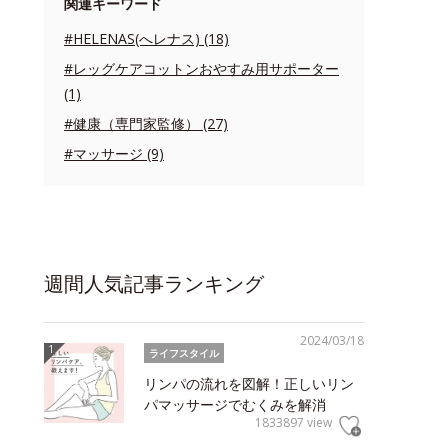
関連キーワード
#HELENAS(へレナス) (18)
#レッグケアコットンおやすみ用サポーター
(1)
#健康（専門家監修） (27)
#マッサージ (9)
週間人気記事ランキング
2024/03/18
ライフスタイル
リンパの流れを図解！正しいリン
パマッサージでむくみを解消
1833897 view