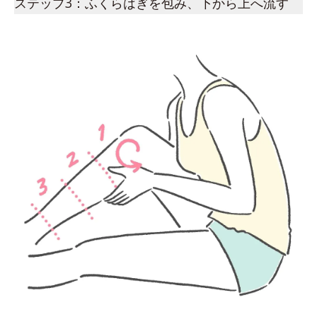
ステップ3：ふくらはぎを包み、下から上へ流す