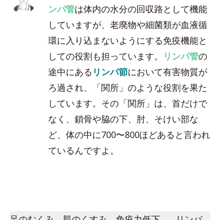
ンパ管
は体内の水分の回収路として機能
していますが、老廃物や細菌類が血液循
環に入り込まないようにする免疫機能と
しての役割も担っています。
リンパ管
の
途中にある
リンパ節
において有害物質が
ろ過され、「関所」のような役割を果た
しています。その「関所」は、首だけで
なく、鎖骨や脇の下、肘、そけい部な
ど、体の中に700〜800ほどあると言われ
ているんですよ。
足のむくみ、肌のくすみ、免疫力低下…。リンパ