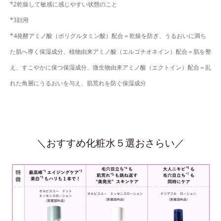
*2乾燥して敏感に感じやすい状態のこと
*3顔用
*4発酵アミノ酸（ポリグルタミン酸）配合＝乾燥を防ぎ、うるおいに満ち
た肌へ導く保湿成分、植物由来アミノ酸（エルゴチオネイン）配合＝肌を整
え、すこやかに保つ保湿成分、微生物由来アミノ酸（エクトイン）配合＝乱
れた角層にうるおいを与え、肌荒れを防ぐ保湿成分
＼おすすめ化粧水５選おさらい／