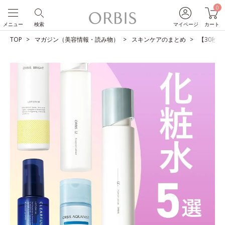
0
メニュー
検索
マイページ
カート
TOP
マガジン（美容情報・読み物）
スキンケアのまとめ
【30秒