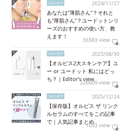
2024/11/27
スキンケア
あなたは“薄肌さん”？それと
も“厚肌さん”？ユードットシリ
ーズのおすすめの使い方、教
えます！
36583 view
2023/08/30
スキンケア
【オルビス2大スキンケア】ユ
ー or ユードット 私にはどっ
ち？｜Editor’s view
226609 view
2025/12/24
スキンケア
【保存版】オルビス ザ リンク
ルセラムのすべてをこの記事
で｜人気記事まとめ
1033 view