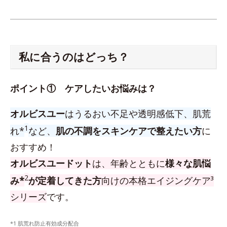
私に合うのはどっち？
ポイント① ケアしたいお悩みは？
オルビスユー
はうるおい不足や透明感低下、肌荒
1
れ*
など、
肌の不調をスキンケアで整えたい方
に
おすすめ！
オルビスユードット
は、年齢とともに
様々な肌悩
2
み*
が定着してきた方
向けの本格エイジングケア³
シリーズ
です。
*1 肌荒れ防止有効成分配合