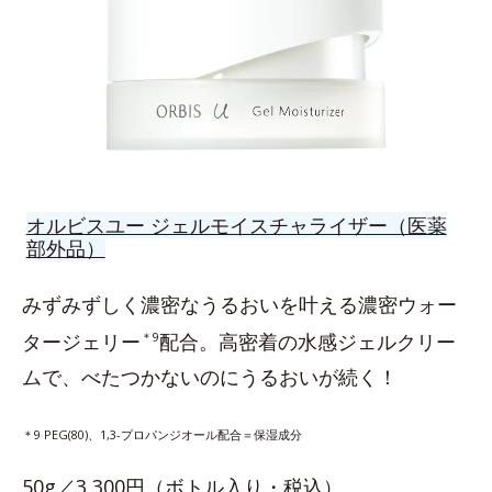
オルビスユー ジェルモイスチャライザー（医薬
部外品）
みずみずしく濃密なうるおいを叶える濃密ウォー
タージェリー
＊9
配合。高密着の水感ジェルクリー
ムで、べたつかないのにうるおいが続く！
＊9 PEG(80)、1,3-プロパンジオール配合＝保湿成分
50g／3,300円（ボトル入り・税込）