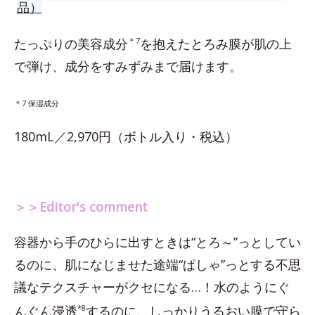
品）
たっぷりの美容成分
＊7
を抱えたとろみ膜が肌の上
で弾け、成分をすみずみまで届けます。
＊7 保湿成分
180mL／2,970円（ボトル入り・税込）
＞＞Editor's comment
容器から手のひらに出すときは“とろ～”っとしてい
るのに、肌になじませた途端“ぱしゃ”っとする不思
議なテクスチャーがクセになる…！水のようにぐ
んぐん浸透
*8
するのに、しっかりうるおい膜で守ら