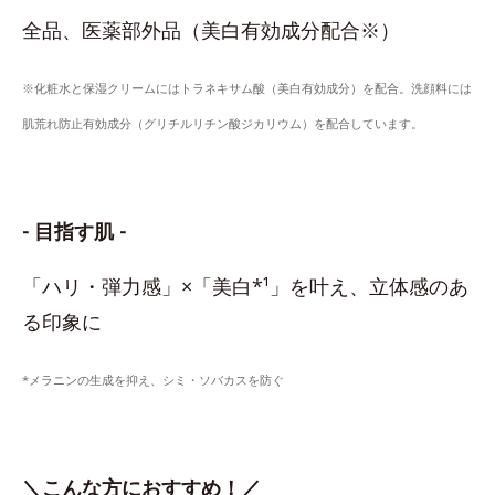
全品、医薬部外品（美白有効成分配合※）
※化粧水と保湿クリームにはトラネキサム酸（美白有効成分）を配合。洗顔料には
肌荒れ防止有効成分（グリチルリチン酸ジカリウム）を配合しています。
- 目指す肌 -
「ハリ・弾力感」×「美白*¹」を叶え、立体感のあ
る印象に
*メラニンの生成を抑え、シミ・ソバカスを防ぐ
＼こんな方におすすめ！／