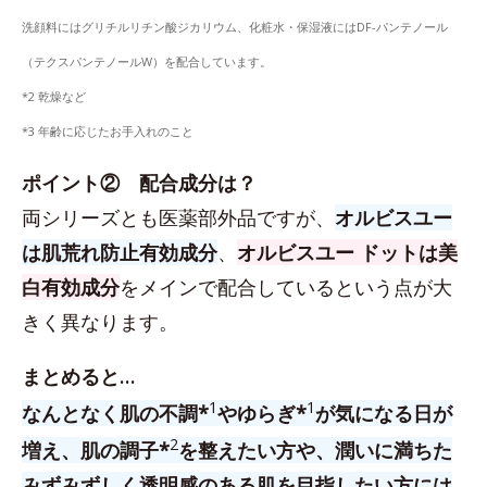
洗顔料にはグリチルリチン酸ジカリウム、化粧水・保湿液にはDF-パンテノール
（テクスパンテノールW）を配合しています。
*2 乾燥など
*3 年齢に応じたお手入れのこと
ポイント② 配合成分は？
両シリーズとも医薬部外品ですが、
オルビスユー
は肌荒れ防止有効成分
、
オルビスユー ドットは美
白有効成分
をメインで配合しているという点が大
きく異なります。
まとめると…
1
1
なんとなく肌の不調*
やゆらぎ*
が気になる日が
2
増え、肌の調子*
を整えたい方や、潤いに満ちた
みずみずしく透明感のある肌を目指したい方には