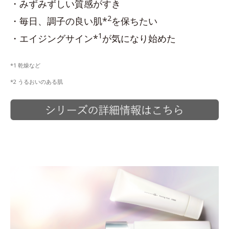
・みずみずしい質感がすき
2
・毎日、調子の良い肌*
を保ちたい
1
・エイジングサイン*
が気になり始めた
*1 乾燥など
*2 うるおいのある肌