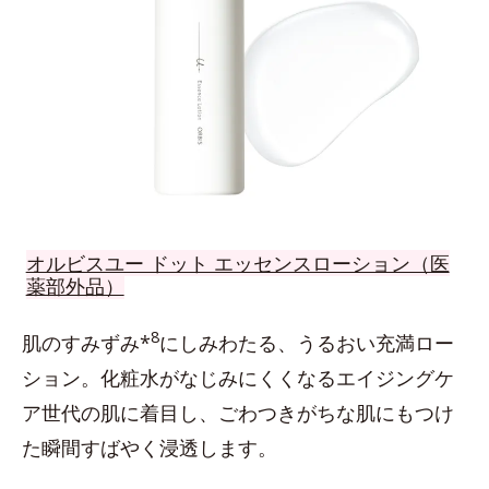
オルビスユー ドット エッセンスローション（医
薬部外品）
8
肌のすみずみ*
にしみわたる、うるおい充満ロー
ション。化粧水がなじみにくくなるエイジングケ
ア世代の肌に着目し、ごわつきがちな肌にもつけ
た瞬間すばやく浸透します。