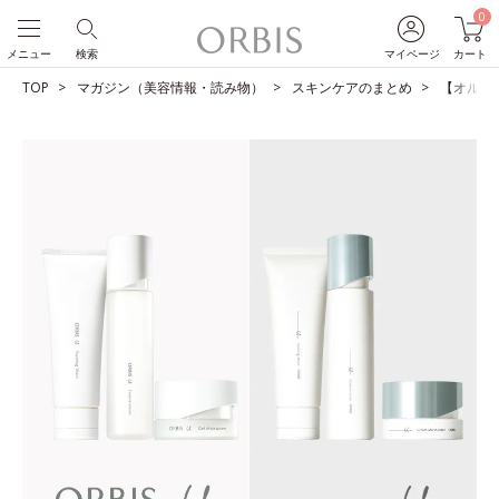
0
メニュー
検索
マイページ
カート
TOP
マガジン（美容情報・読み物）
スキンケアのまとめ
【オルビス