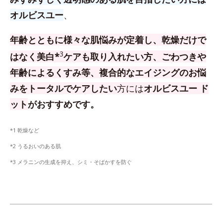
オルビスユー
、
年齢とともに様々な肌悩みが定着し、乾燥だけで
3
はなく美白*
ケアも取り入れたい方、
ごわつきや
年齢によるくすみ等、複合的なエイジングのお悩
みをトータルでケアしたい
方
には
オルビスユー ド
ット
がおすすめです。
*1 乾燥など
*2 うるおいのある肌
*3 メラニンの生成を抑え、シミ・そばかすを防ぐ