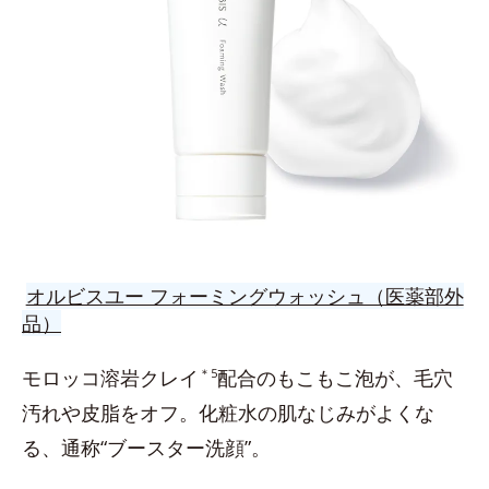
オルビスユー フォーミングウォッシュ（医薬部外
品）
モロッコ溶岩クレイ
＊5
配合のもこもこ泡が、毛穴
汚れや皮脂をオフ。化粧水の肌なじみがよくな
る、通称“ブースター洗顔”。