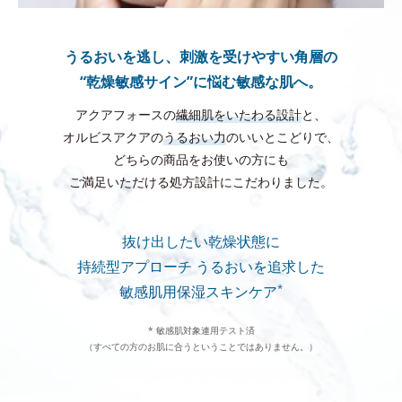
うるおいを逃し、刺激を受けやすい角層の
“乾燥敏感サイン”に悩む敏感な肌へ。
アクアフォースの
繊細肌をいたわる設計
と、
オルビスアクアの
うるおい力
のいいとこどりで、
どちらの商品をお使いの方にも
ご満足いただける処方設計にこだわりました。
抜け出したい乾燥状態に
持続型アプローチ
うるおいを追求した
*
敏感肌用保湿スキンケア
* 敏感肌対象連用テスト済
（すべての方のお肌に合うということではありません。）