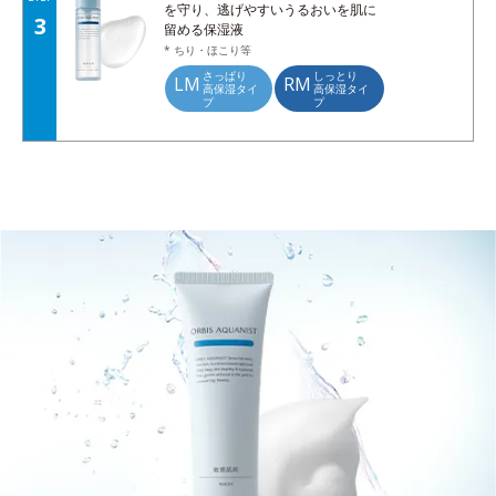
を守り、逃げやすいうるおいを肌に
3
留める保湿液
* ちり・ほこり等
さっぱり
しっとり
LM
RM
高保湿タイ
高保湿タイ
プ
プ