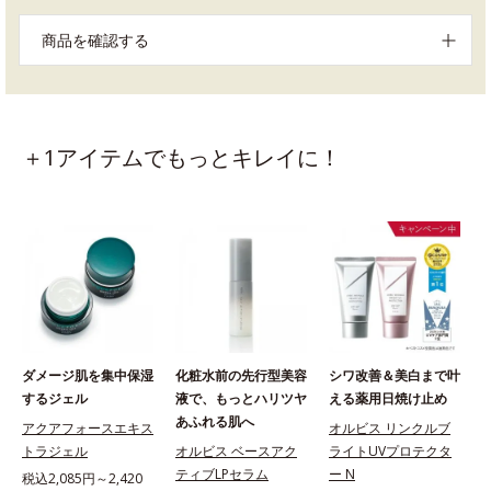
商品を確認する
＋1アイテムでもっとキレイに！
ダメージ肌を集中保湿
化粧水前の先行型美容
シワ改善＆美白まで叶
するジェル
液で、もっとハリツヤ
える薬用日焼け止め
あふれる肌へ
アクアフォースエキス
オルビス リンクルブ
トラジェル
オルビス ベースアク
ライトUVプロテクタ
ティブLPセラム
ー N
税込2,085円～2,420