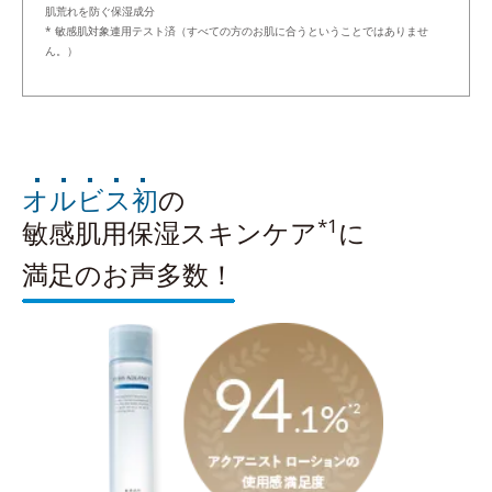
肌荒れを防ぐ保湿成分
* 敏感肌対象連用テスト済（すべての方のお肌に合うということではありませ
ん。）
オルビス初
の
*1
敏感肌用保湿スキンケア
に
満足のお声多数！