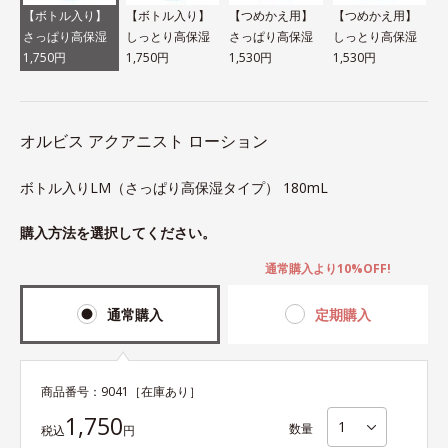
【ボトル入り】
【ボトル入り】
【つめかえ用】
【つめかえ用】
さっぱり高保湿
しっとり高保湿
さっぱり高保湿
しっとり高保湿
1,750円
1,750円
1,530円
1,530円
オルビス アクアニスト ローション
ボトル入りLM（さっぱり高保湿タイプ） 180mL
購入方法を選択してください。
通常購入より10%OFF!
通常購入
定期購入
商品番号：
9041
［在庫あり］
1,750
数量
税込
円