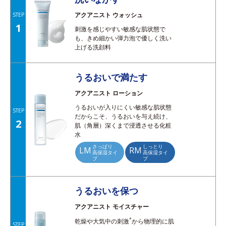
アクアニスト ウォッシュ
STEP
1
刺激を感じやすい敏感な肌状態で
も、きめ細かい弾力泡で優しく洗い
上げる洗顔料
うるおいで満たす
アクアニスト ローション
うるおいが入りにくい敏感な肌状態
STEP
だからこそ、うるおいを与え続け、
2
肌（角層）深くまで浸透させる化粧
水
さっぱり
しっとり
LM
RM
高保湿タイ
高保湿タイ
プ
プ
うるおいを保つ
アクアニスト モイスチャー
*
乾燥や大気中の刺激
から物理的に肌
STEP