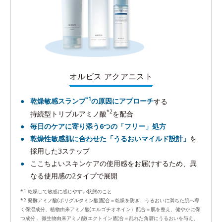
オルビス アクアニスト
*1
乾燥敏感スランプ
の原因にアプローチ
する
*2
持続型トリプルアミノ酸
を配合
毎日のケアに寄り添う6つの「フリー」処方
乾燥性敏感肌に合わせた「うるおいマイルド設計」
を
採用した3ステップ
ここちよいスキンケアの使用感をお届けするため、異
なる使用感の2タイプで展開
*1 乾燥して敏感に感じやすい状態のこと
*2 発酵アミノ酸(ポリグルタミン酸)配合＝乾燥を防ぎ、うるおいに満ちた肌へ導
く保湿成分、植物由来アミノ酸(エルゴチオネイン）配合＝肌を整え、健やかに保
つ成分 、微生物由来アミノ酸(エクトイン)配合＝乱れた角層にうるおいを与え、