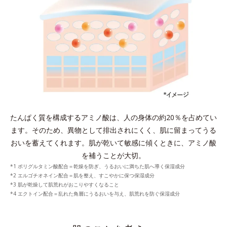
たんぱく質を構成するアミノ酸は、人の身体の約20％を占めてい
ます。
そのため、異物として排出されにくく、肌に留まってうる
おいを蓄えてくれます。
肌が乾いて敏感に傾くときに、アミノ酸
を補うことが大切。
*1 ポリグルタミン酸配合＝乾燥を防ぎ、うるおいに満ちた肌へ導く保湿成分
*2 エルゴチオネイン配合＝肌を整え、すこやかに保つ保湿成分
*3 肌が乾燥して肌荒れがおこりやすくなること
*4 エクトイン配合＝乱れた角層にうるおいを与え、肌荒れを防ぐ保湿成分