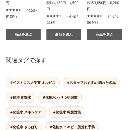
円
税込4,180円～4,500
税込3,850円～8,280
税
円
円
（4.53 /
910件）
（4.48 /
（4.64 /
623件）
864件）
2
商品を選ぶ
商品を選ぶ
商品を選ぶ
関連タグで探す
#ベストコスメ受賞 オルビス
#スタッフおすすめ 隠れた名品
#保湿 化粧水
#化粧水 ハリつや習慣
#化粧水 スキンケア
#化粧水 乾燥対策
#化粧水 さっぱり
#化粧水 ニキビ・肌荒れ予防