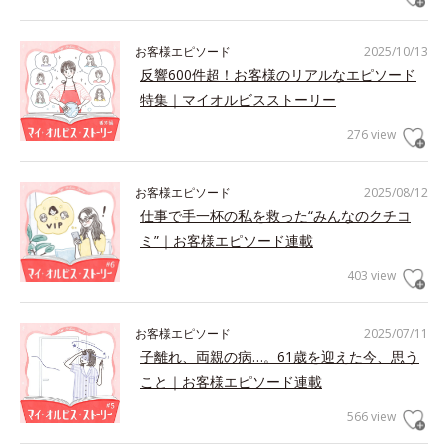
お客様エピソード
2025/10/13
反響600件超！お客様のリアルなエピソード
特集｜マイオルビスストーリー
276 view
お客様エピソード
2025/08/12
仕事で手一杯の私を救った“みんなのクチコ
ミ”｜お客様エピソード連載
403 view
お客様エピソード
2025/07/11
子離れ、両親の病…。61歳を迎えた今、思う
こと｜お客様エピソード連載
566 view