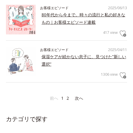
お客様エピソード
2025/06/13
80年代から今まで。時々の流行と私の好きな
もの｜お客様エピソード連載
417 view
お客様エピソード
2025/04/11
保湿ケアが続かない息子に、見つけた”新しい
選択”
1306 view
前へ
1
2
次へ
カテゴリで探す