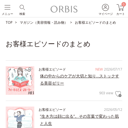
0
メニュー
検索
マイページ
カート
TOP
マガジン（美容情報・読み物）
お客様エピソードのまとめ
お客様エピソードのまとめ
お客様エピソード
NEW
2026/07/17
体の中からのケアが大切と知り…ストックす
る美容ゼリー
903 view
お客様エピソード
2026/05/12
”生き方は顔に出る”。その言葉で変わった肌
と人生