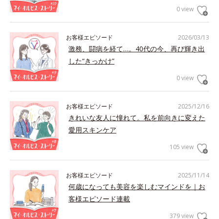
0 view
お客様エピソード
2026/03/13
激務、闘病を経て…。40代の今、再び輝き出
した“きっかけ”
0 view
お客様エピソード
2025/12/16
きれいな友人に憧れて。私を前向きに変えた
愛用スキンケア
105 view
お客様エピソード
2025/11/14
何歳になっても美容を楽しむマインドを｜お
客様エピソード連載
379 view