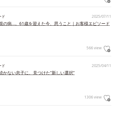
ード
2025/07/11
親の病…。61歳を迎えた今、思うこと｜お客様エピソード
566 view
ード
2025/04/11
続かない息子に、見つけた”新しい選択”
1306 view