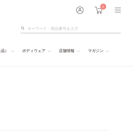
0
検
索
食品）
ボディウェア
店舗情報
マガジン