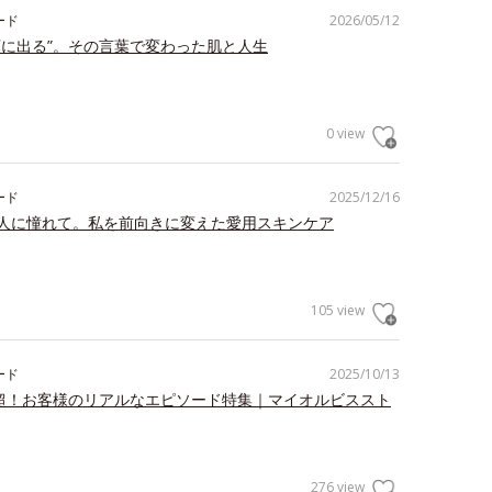
ード
2026/05/12
顔に出る”。その言葉で変わった肌と人生
0 view
ード
2025/12/16
人に憧れて。私を前向きに変えた愛用スキンケア
105 view
ード
2025/10/13
件超！お客様のリアルなエピソード特集｜マイオルビススト
276 view