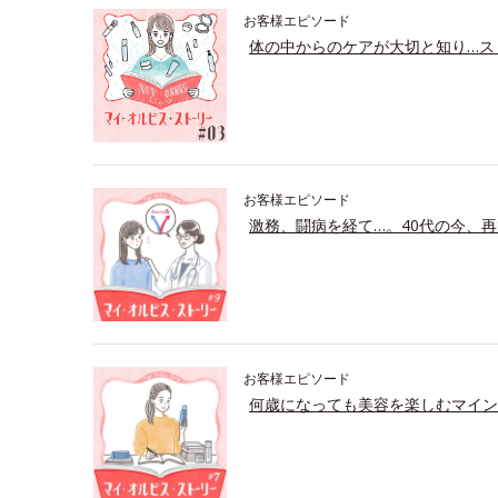
お客様エピソード
体の中からのケアが大切と知り…ス
お客様エピソード
激務、闘病を経て…。40代の今、再
お客様エピソード
何歳になっても美容を楽しむマイン