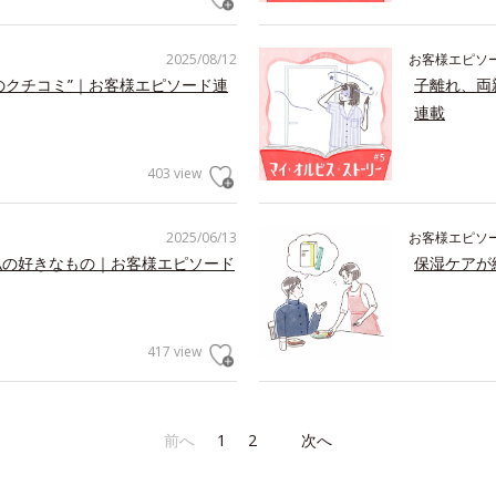
2025/08/12
お客様エピソ
のクチコミ”｜お客様エピソード連
子離れ、両
連載
403 view
2025/06/13
お客様エピソ
私の好きなもの｜お客様エピソード
保湿ケアが
417 view
前へ
1
2
次へ