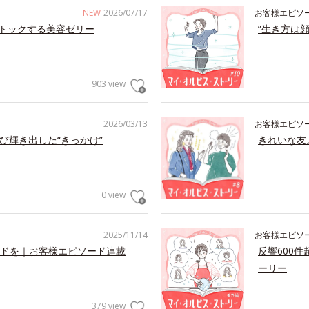
NEW
2026/07/17
お客様エピソ
トックする美容ゼリー
”生き方は
903 view
2026/03/13
お客様エピソ
び輝き出した“きっかけ”
きれいな友
0 view
2025/11/14
お客様エピソ
ドを｜お客様エピソード連載
反響600
ーリー
379 view