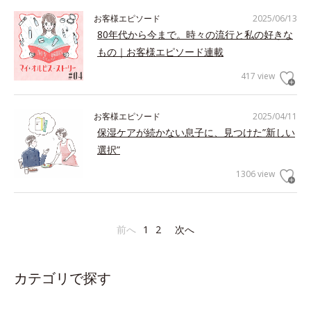
お客様エピソード
2025/06/13
80年代から今まで。時々の流行と私の好きな
もの｜お客様エピソード連載
417 view
お客様エピソード
2025/04/11
保湿ケアが続かない息子に、見つけた”新しい
選択”
1306 view
前へ
1
2
次へ
カテゴリで探す