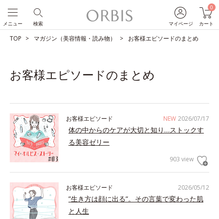
0
メニュー
検索
マイページ
カート
TOP
マガジン（美容情報・読み物）
お客様エピソードのまとめ
お客様エピソードのまとめ
お客様エピソード
NEW
2026/07/17
体の中からのケアが大切と知り…ストックす
る美容ゼリー
903 view
お客様エピソード
2026/05/12
”生き方は顔に出る”。その言葉で変わった肌
と人生