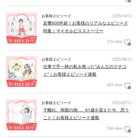
お客様エピソード
2025/10/13
反響600件超！お客様のリアルなエピソード
特集｜マイオルビスストーリー
276 view
お客様エピソード
2025/08/12
仕事で手一杯の私を救った“みんなのクチコ
ミ”｜お客様エピソード連載
403 view
お客様エピソード
2025/07/11
子離れ、両親の病…。61歳を迎えた今、思う
こと｜お客様エピソード連載
566 view