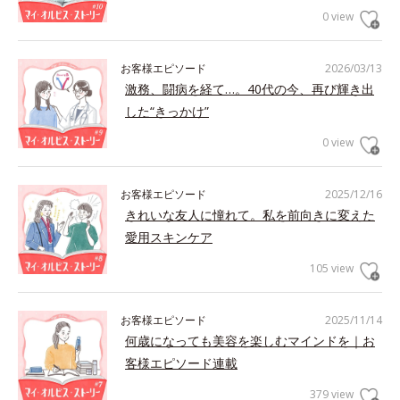
0 view
お客様エピソード
2026/03/13
激務、闘病を経て…。40代の今、再び輝き出
した“きっかけ”
0 view
お客様エピソード
2025/12/16
きれいな友人に憧れて。私を前向きに変えた
愛用スキンケア
105 view
お客様エピソード
2025/11/14
何歳になっても美容を楽しむマインドを｜お
客様エピソード連載
379 view