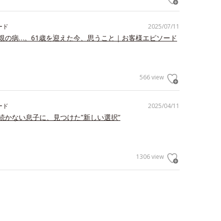
ード
2025/07/11
親の病…。61歳を迎えた今、思うこと｜お客様エピソード
566 view
ード
2025/04/11
続かない息子に、見つけた”新しい選択”
1306 view