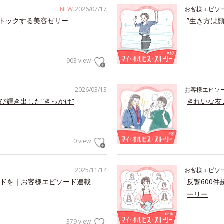
NEW
2026/07/17
お客様エピソ
トックする美容ゼリー
”生き方は
903 view
2026/03/13
お客様エピソ
び輝き出した“きっかけ”
きれいな友
0 view
2025/11/14
お客様エピソ
ドを｜お客様エピソード連載
反響600
ーリー
379 view