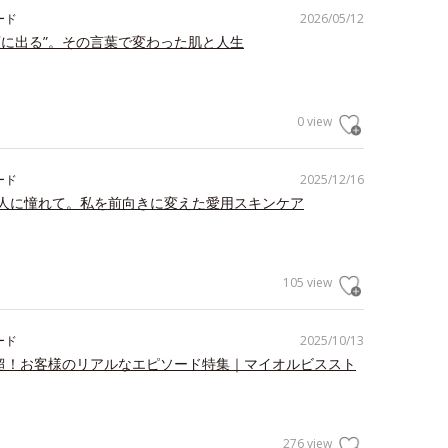
ード
2026/05/12
顔に出る”。その言葉で変わった肌と人生
0 view
ード
2025/12/16
人に憧れて。私を前向きに変えた愛用スキンケア
105 view
ード
2025/10/13
件超！お客様のリアルなエピソード特集｜マイオルビススト
276 view