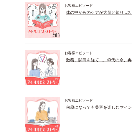
お客様エピソード
体の中からのケアが大切と知り…ス
お客様エピソード
激務、闘病を経て…。40代の今、再
お客様エピソード
何歳になっても美容を楽しむマイン