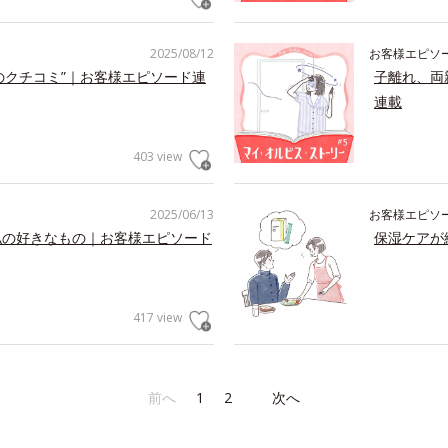
2025/08/12
お客様エピソ
のクチコミ”｜お客様エピソード連
子離れ、両
連載
403 view
2025/06/13
お客様エピソ
私の好きなもの｜お客様エピソード
保湿ケアが
417 view
前へ
1
2
次へ