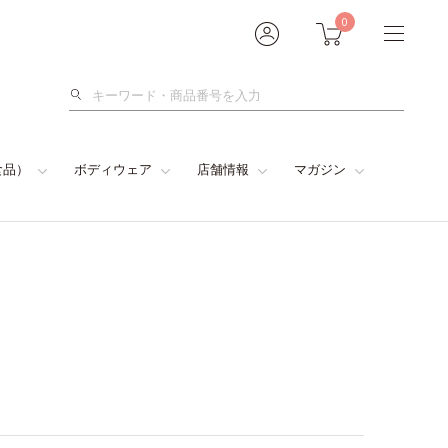
0
検
索
食品）
ボディウェア
店舗情報
マガジン