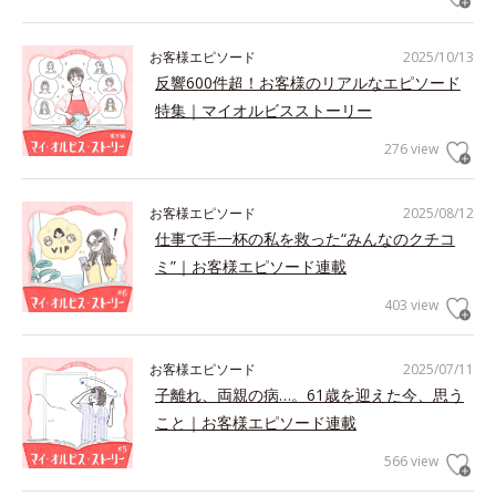
お客様エピソード
2025/10/13
反響600件超！お客様のリアルなエピソード
特集｜マイオルビスストーリー
276 view
お客様エピソード
2025/08/12
仕事で手一杯の私を救った“みんなのクチコ
ミ”｜お客様エピソード連載
403 view
お客様エピソード
2025/07/11
子離れ、両親の病…。61歳を迎えた今、思う
こと｜お客様エピソード連載
566 view