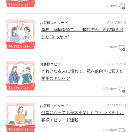
0 view
お客様エピソード
2026/03/13
激務、闘病を経て…。40代の今、再び輝き出
した“きっかけ”
0 view
お客様エピソード
2025/12/16
きれいな友人に憧れて。私を前向きに変えた
愛用スキンケア
105 view
お客様エピソード
2025/11/14
何歳になっても美容を楽しむマインドを｜お
客様エピソード連載
379 view