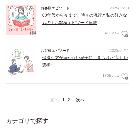
お客様エピソード
2025/06/13
80年代から今まで。時々の流行と私の好きな
もの｜お客様エピソード連載
417 view
お客様エピソード
2025/04/11
保湿ケアが続かない息子に、見つけた”新しい
選択”
1306 view
前へ
1
2
次へ
カテゴリで探す