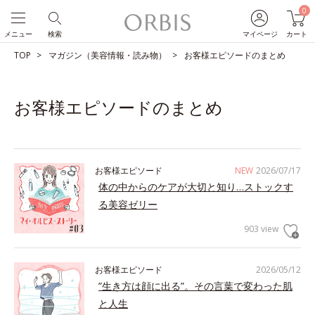
0
メニュー
検索
マイページ
カート
TOP
マガジン（美容情報・読み物）
お客様エピソードのまとめ
お客様エピソードのまとめ
お客様エピソード
NEW
2026/07/17
体の中からのケアが大切と知り…ストックす
る美容ゼリー
903 view
お客様エピソード
2026/05/12
”生き方は顔に出る”。その言葉で変わった肌
と人生