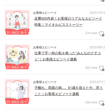
お客様エピソード
2025/10/13
反響600件超！お客様のリアルなエピソード
特集｜マイオルビスストーリー
276 view
お客様エピソード
2025/08/12
仕事で手一杯の私を救った“みんなのクチコ
ミ”｜お客様エピソード連載
403 view
お客様エピソード
2025/07/11
子離れ、両親の病…。61歳を迎えた今、思う
こと｜お客様エピソード連載
566 view