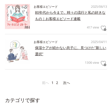
お客様エピソード
2025/06/13
80年代から今まで。時々の流行と私の好きな
もの｜お客様エピソード連載
417 view
お客様エピソード
2025/04/11
保湿ケアが続かない息子に、見つけた”新しい
選択”
1306 view
前へ
1
2
次へ
カテゴリで探す