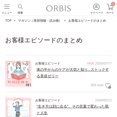
0
メニュー
検索
マイページ
カート
TOP
マガジン（美容情報・読み物）
お客様エピソードのまとめ
お客様エピソードのまとめ
お客様エピソード
NEW
2026/07/17
体の中からのケアが大切と知り…ストックす
る美容ゼリー
903 view
お客様エピソード
2026/05/12
”生き方は顔に出る”。その言葉で変わった肌
と人生