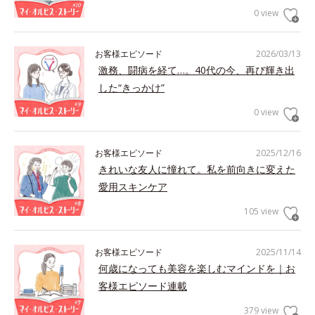
0 view
お客様エピソード
2026/03/13
激務、闘病を経て…。40代の今、再び輝き出
した“きっかけ”
0 view
お客様エピソード
2025/12/16
きれいな友人に憧れて。私を前向きに変えた
愛用スキンケア
105 view
お客様エピソード
2025/11/14
何歳になっても美容を楽しむマインドを｜お
客様エピソード連載
379 view