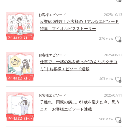
お客様エピソード
2025/10/13
反響600件超！お客様のリアルなエピソード
特集｜マイオルビスストーリー
276 view
お客様エピソード
2025/08/12
仕事で手一杯の私を救った“みんなのクチコ
ミ”｜お客様エピソード連載
403 view
お客様エピソード
2025/07/11
子離れ、両親の病…。61歳を迎えた今、思う
こと｜お客様エピソード連載
566 view