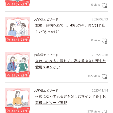
0 view
お客様エピソード
2026/03/13
激務、闘病を経て…。40代の今、再び輝き出
した“きっかけ”
0 view
お客様エピソード
2025/12/16
きれいな友人に憧れて。私を前向きに変えた
愛用スキンケア
105 view
お客様エピソード
2025/11/14
何歳になっても美容を楽しむマインドを｜お
客様エピソード連載
379 view