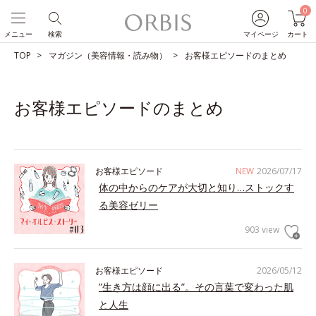
0
メニュー
検索
マイページ
カート
TOP
マガジン（美容情報・読み物）
お客様エピソードのまとめ
お客様エピソードのまとめ
お客様エピソード
NEW
2026/07/17
体の中からのケアが大切と知り…ストックす
る美容ゼリー
903 view
お客様エピソード
2026/05/12
”生き方は顔に出る”。その言葉で変わった肌
と人生