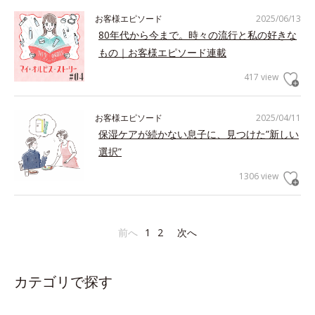
お客様エピソード
2025/06/13
80年代から今まで。時々の流行と私の好きな
もの｜お客様エピソード連載
417 view
お客様エピソード
2025/04/11
保湿ケアが続かない息子に、見つけた”新しい
選択”
1306 view
前へ
1
2
次へ
カテゴリで探す