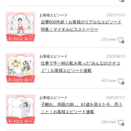
お客様エピソード
2025/10/13
反響600件超！お客様のリアルなエピソード
特集｜マイオルビスストーリー
276 view
お客様エピソード
2025/08/12
仕事で手一杯の私を救った“みんなのクチコ
ミ”｜お客様エピソード連載
403 view
お客様エピソード
2025/07/11
子離れ、両親の病…。61歳を迎えた今、思う
こと｜お客様エピソード連載
566 view