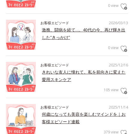
0 view
お客様エピソード
2026/03/13
激務、闘病を経て…。40代の今、再び輝き出
した“きっかけ”
0 view
お客様エピソード
2025/12/16
きれいな友人に憧れて。私を前向きに変えた
愛用スキンケア
105 view
お客様エピソード
2025/11/14
何歳になっても美容を楽しむマインドを｜お
客様エピソード連載
379 view