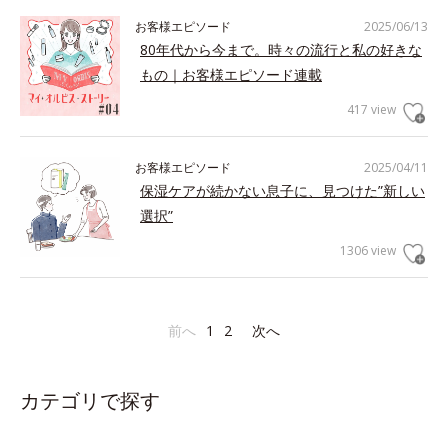
お客様エピソード
2025/06/13
80年代から今まで。時々の流行と私の好きな
もの｜お客様エピソード連載
417 view
お客様エピソード
2025/04/11
保湿ケアが続かない息子に、見つけた”新しい
選択”
1306 view
前へ
1
2
次へ
カテゴリで探す