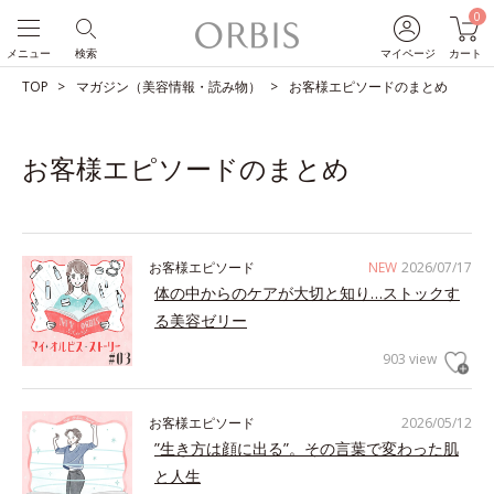
0
メニュー
検索
マイページ
カート
TOP
マガジン（美容情報・読み物）
お客様エピソードのまとめ
お客様エピソードのまとめ
お客様エピソード
NEW
2026/07/17
体の中からのケアが大切と知り…ストックす
る美容ゼリー
903 view
お客様エピソード
2026/05/12
”生き方は顔に出る”。その言葉で変わった肌
と人生