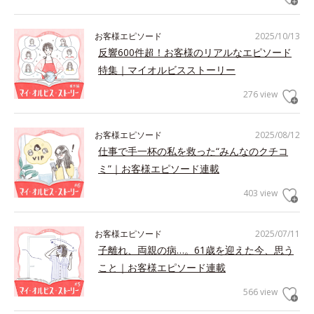
お客様エピソード
2025/10/13
反響600件超！お客様のリアルなエピソード
特集｜マイオルビスストーリー
276 view
お客様エピソード
2025/08/12
仕事で手一杯の私を救った“みんなのクチコ
ミ”｜お客様エピソード連載
403 view
お客様エピソード
2025/07/11
子離れ、両親の病…。61歳を迎えた今、思う
こと｜お客様エピソード連載
566 view