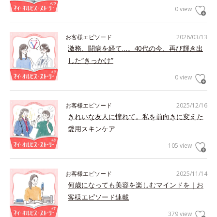
0 view
お客様エピソード
2026/03/13
激務、闘病を経て…。40代の今、再び輝き出
した“きっかけ”
0 view
お客様エピソード
2025/12/16
きれいな友人に憧れて。私を前向きに変えた
愛用スキンケア
105 view
お客様エピソード
2025/11/14
何歳になっても美容を楽しむマインドを｜お
客様エピソード連載
379 view