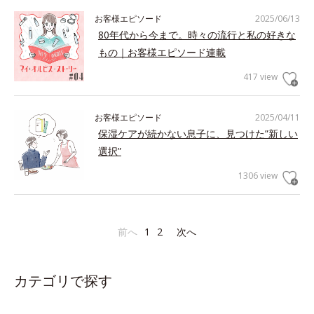
お客様エピソード
2025/06/13
80年代から今まで。時々の流行と私の好きな
もの｜お客様エピソード連載
417 view
お客様エピソード
2025/04/11
保湿ケアが続かない息子に、見つけた”新しい
選択”
1306 view
前へ
1
2
次へ
カテゴリで探す