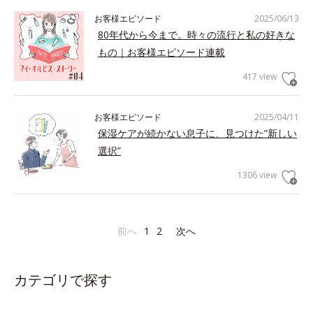
お客様エピソード
2025/06/13
80年代から今まで。時々の流行と私の好きな
もの｜お客様エピソード連載
417 view
お客様エピソード
2025/04/11
保湿ケアが続かない息子に、見つけた”新しい
選択”
1306 view
前へ
1
2
次へ
カテゴリで探す