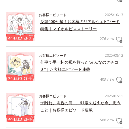
お客様エピソード
2025/10/13
反響600件超！お客様のリアルなエピソード
特集｜マイオルビスストーリー
276 view
お客様エピソード
2025/08/12
仕事で手一杯の私を救った“みんなのクチコ
ミ”｜お客様エピソード連載
403 view
お客様エピソード
2025/07/11
子離れ、両親の病…。61歳を迎えた今、思う
こと｜お客様エピソード連載
566 view