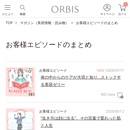
0
メニュー
検索
マイページ
カート
TOP
マガジン（美容情報・読み物）
お客様エピソードのまとめ
お客様エピソードのまとめ
お客様エピソード
NEW
2026/07/17
体の中からのケアが大切と知り…ストックす
る美容ゼリー
903 view
お客様エピソード
2026/05/12
”生き方は顔に出る”。その言葉で変わった肌
と人生