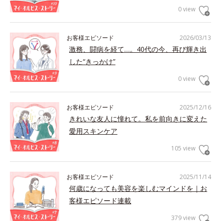
0 view
お客様エピソード
2026/03/13
激務、闘病を経て…。40代の今、再び輝き出
した“きっかけ”
0 view
お客様エピソード
2025/12/16
きれいな友人に憧れて。私を前向きに変えた
愛用スキンケア
105 view
お客様エピソード
2025/11/14
何歳になっても美容を楽しむマインドを｜お
客様エピソード連載
379 view