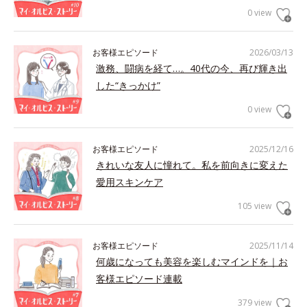
0 view
お客様エピソード
2026/03/13
激務、闘病を経て…。40代の今、再び輝き出
した“きっかけ”
0 view
お客様エピソード
2025/12/16
きれいな友人に憧れて。私を前向きに変えた
愛用スキンケア
105 view
お客様エピソード
2025/11/14
何歳になっても美容を楽しむマインドを｜お
客様エピソード連載
379 view