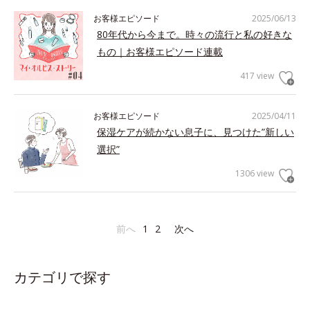
お客様エピソード
2025/06/13
80年代から今まで。時々の流行と私の好きな
もの｜お客様エピソード連載
417 view
お客様エピソード
2025/04/11
保湿ケアが続かない息子に、見つけた”新しい
選択”
1306 view
前へ
1
2
次へ
カテゴリで探す