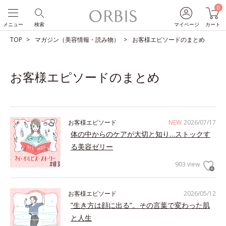
0
メニュー
検索
マイページ
カート
TOP
マガジン（美容情報・読み物）
お客様エピソードのまとめ
お客様エピソードのまとめ
お客様エピソード
NEW
2026/07/17
体の中からのケアが大切と知り…ストックす
る美容ゼリー
903 view
お客様エピソード
2026/05/12
”生き方は顔に出る”。その言葉で変わった肌
と人生