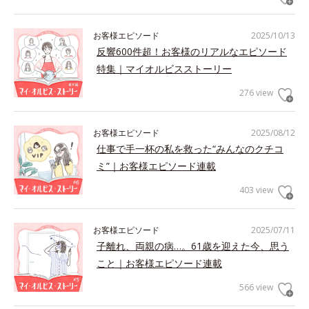
お客様エピソード
2025/10/13
反響600件超！お客様のリアルなエピソード
特集｜マイオルビスストーリー
276 view
お客様エピソード
2025/08/12
仕事で手一杯の私を救った“みんなのクチコ
ミ”｜お客様エピソード連載
403 view
お客様エピソード
2025/07/11
子離れ、両親の病…。61歳を迎えた今、思う
こと｜お客様エピソード連載
566 view