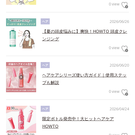
0 view
2026/06/26
ヘア
【夏の頭皮悩みに】爽快！HOWTO 頭皮クレ
ンジング
0 view
2026/06/20
ヘア
ヘアケアシリーズ使い方ガイド｜使用ステッ
プも解説
0 view
2026/04/24
ヘア
限定ボトル発売中！大ヒットヘアケア
HOWTO