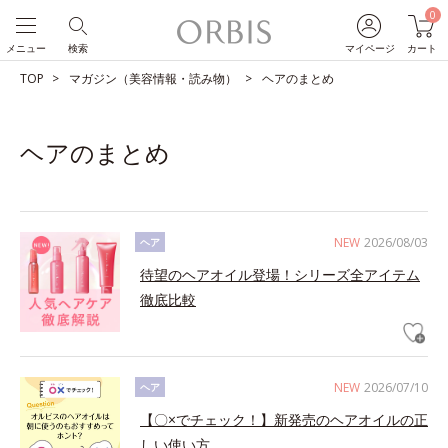
0
メニュー
検索
マイページ
カート
TOP
マガジン（美容情報・読み物）
ヘアのまとめ
ヘアのまとめ
NEW
2026/08/03
ヘア
待望のヘアオイル登場！シリーズ全アイテム
徹底比較
NEW
2026/07/10
ヘア
【〇×でチェック！】新発売のヘアオイルの正
しい使い方