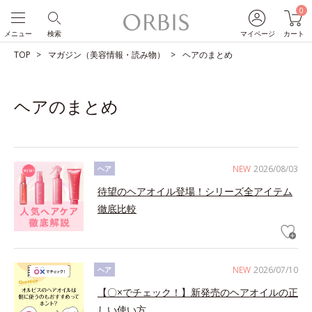
0
メニュー
検索
マイページ
カート
TOP
マガジン（美容情報・読み物）
ヘアのまとめ
ヘアのまとめ
NEW
2026/08/03
ヘア
待望のヘアオイル登場！シリーズ全アイテム
徹底比較
NEW
2026/07/10
ヘア
【〇×でチェック！】新発売のヘアオイルの正
しい使い方