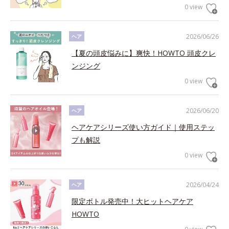
0 view
2026/06/26
ヘア
【夏の頭皮悩みに】爽快！HOWTO 頭皮クレ
ンジング
0 view
2026/06/20
ヘア
ヘアケアシリーズ使い方ガイド｜使用ステッ
プも解説
0 view
2026/04/24
ヘア
限定ボトル発売中！大ヒットヘアケア
HOWTO