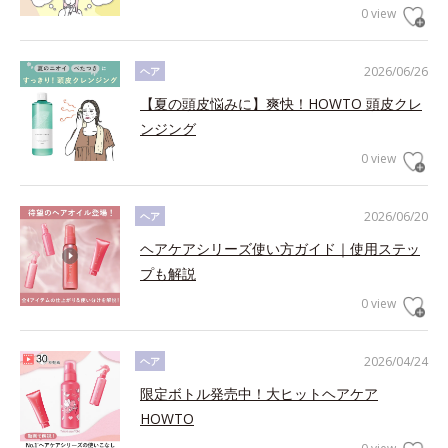
0 view
2026/06/26
ヘア
【夏の頭皮悩みに】爽快！HOWTO 頭皮クレ
ンジング
0 view
2026/06/20
ヘア
ヘアケアシリーズ使い方ガイド｜使用ステッ
プも解説
0 view
2026/04/24
ヘア
限定ボトル発売中！大ヒットヘアケア
HOWTO