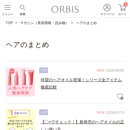
0
メニュー
検索
マイページ
カート
TOP
マガジン（美容情報・読み物）
ヘアのまとめ
ヘアのまとめ
NEW
2026/08/03
ヘア
待望のヘアオイル登場！シリーズ全アイテム
徹底比較
NEW
2026/07/10
ヘア
【〇×でチェック！】新発売のヘアオイルの正
しい使い方