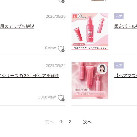
2026/06/20
ヘア
用ステップも解説
限定ボトル
0 view
2025/09/24
ヘア
アシリーズの３STEPケアを解説
【ヘアマス
5360 view
前へ
1
2
次へ