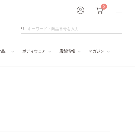
0
検
索
食品）
ボディウェア
店舗情報
マガジン