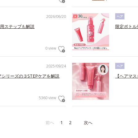
2026/06/20
ヘア
用ステップも解説
限定ボトル
0 view
2025/09/24
ヘア
アシリーズの３STEPケアを解説
【ヘアマス
5360 view
前へ
1
2
次へ