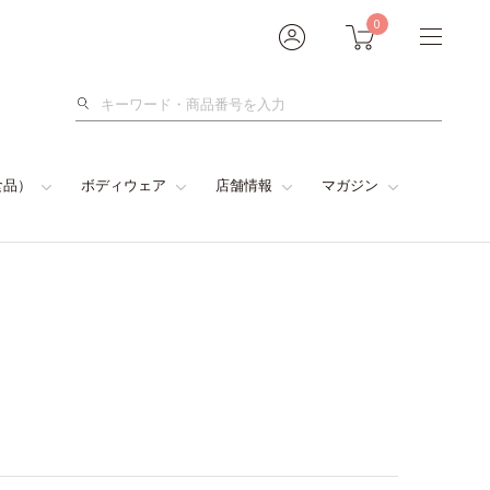
0
検
索
食品）
ボディウェア
店舗情報
マガジン