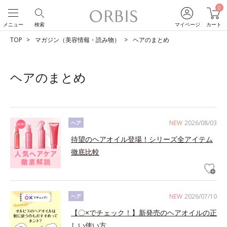
0
メニュー
検索
マイページ
カート
TOP
マガジン（美容情報・読み物）
ヘアのまとめ
ヘアのまとめ
NEW
2026/08/03
ヘア
待望のヘアオイル登場！シリーズ全アイテム
徹底比較
NEW
2026/07/10
ヘア
【〇×でチェック！】新発売のヘアオイルの正
しい使い方