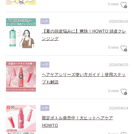
0 view
2026/06/26
ヘア
【夏の頭皮悩みに】爽快！HOWTO 頭皮クレ
ンジング
0 view
2026/06/20
ヘア
ヘアケアシリーズ使い方ガイド｜使用ステッ
プも解説
0 view
2026/04/24
ヘア
限定ボトル発売中！大ヒットヘアケア
HOWTO