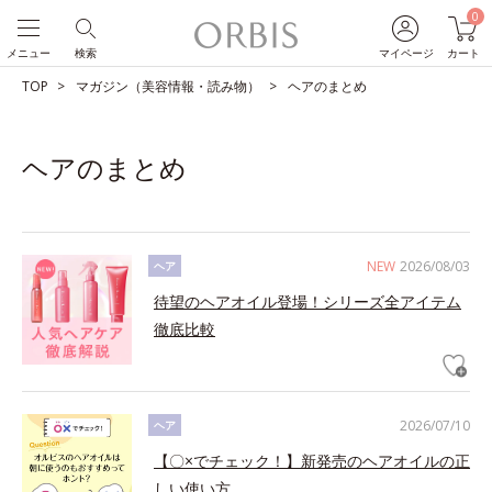
0
メニュー
検索
マイページ
カート
TOP
マガジン（美容情報・読み物）
ヘアのまとめ
ヘアのまとめ
NEW
2026/08/03
ヘア
待望のヘアオイル登場！シリーズ全アイテム
徹底比較
2026/07/10
ヘア
【〇×でチェック！】新発売のヘアオイルの正
しい使い方