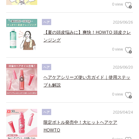
0 view
2026/06/26
ヘア
【夏の頭皮悩みに】爽快！HOWTO 頭皮クレ
ンジング
0 view
2026/06/20
ヘア
ヘアケアシリーズ使い方ガイド｜使用ステッ
プも解説
0 view
2026/04/24
ヘア
限定ボトル発売中！大ヒットヘアケア
HOWTO