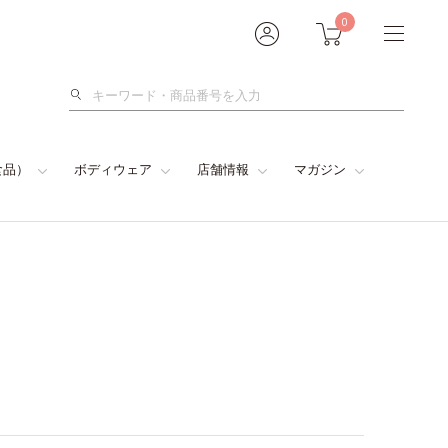
0
検
索
食品）
ボディウェア
店舗情報
マガジン