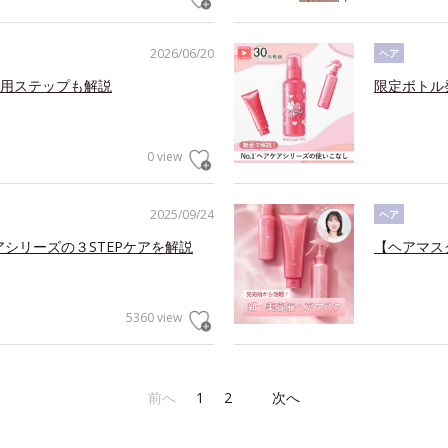
2026/06/20
ヘア
用ステップも解説
限定ボトル
0 view
2025/09/24
ヘア
アシリーズの３STEPケアを解説
【ヘアマス
5360 view
前へ
1
2
次へ