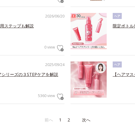
2026/06/20
ヘア
用ステップも解説
限定ボトル
0 view
2025/09/24
ヘア
アシリーズの３STEPケアを解説
【ヘアマス
5360 view
前へ
1
2
次へ