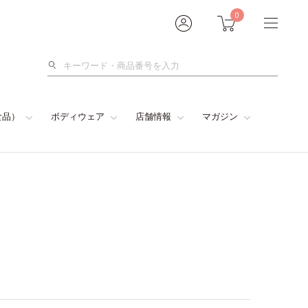
0
検
索
食品）
ボディウェア
店舗情報
マガジン