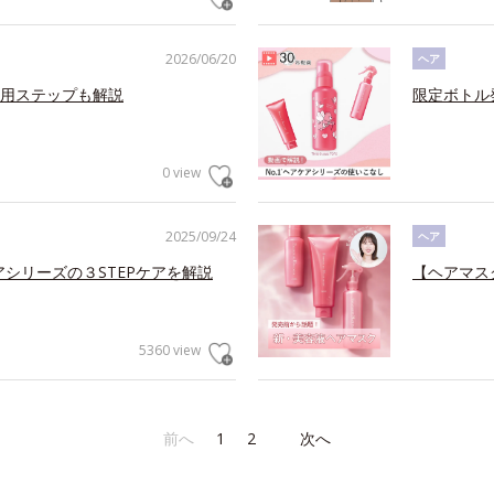
2026/06/20
ヘア
用ステップも解説
限定ボトル
0 view
2025/09/24
ヘア
アシリーズの３STEPケアを解説
【ヘアマス
5360 view
前へ
1
2
次へ