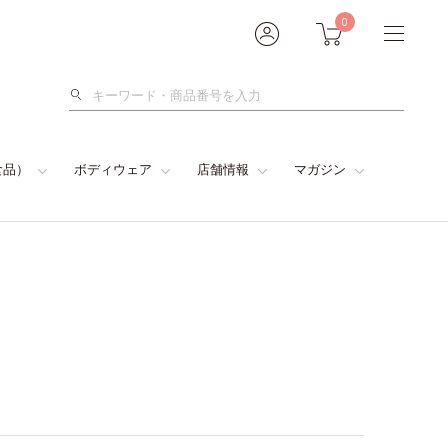
0
検
索
食品）
ボディウェア
店舗情報
マガジン