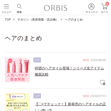
0
メニュー
検索
マイページ
カート
TOP
マガジン（美容情報・読み物）
ヘアのまとめ
ヘアのまとめ
NEW
2026/08/03
ヘア
待望のヘアオイル登場！シリーズ全アイテム
徹底比較
NEW
2026/07/10
ヘア
【〇×でチェック！】新発売のヘアオイルの正
しい使い方