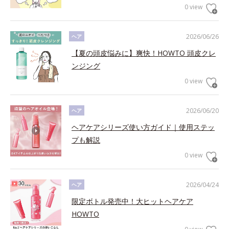
0 view
2026/06/26
ヘア
【夏の頭皮悩みに】爽快！HOWTO 頭皮クレ
ンジング
0 view
2026/06/20
ヘア
ヘアケアシリーズ使い方ガイド｜使用ステッ
プも解説
0 view
2026/04/24
ヘア
限定ボトル発売中！大ヒットヘアケア
HOWTO