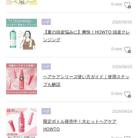
0 view
2026/06/26
ヘア
【夏の頭皮悩みに】爽快！HOWTO 頭皮クレ
ンジング
0 view
2026/06/20
ヘア
ヘアケアシリーズ使い方ガイド｜使用ステッ
プも解説
0 view
2026/04/24
ヘア
限定ボトル発売中！大ヒットヘアケア
HOWTO