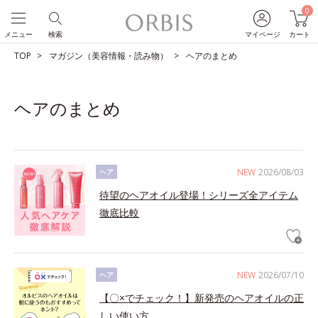
0
メニュー
検索
マイページ
カート
TOP
マガジン（美容情報・読み物）
ヘアのまとめ
ヘアのまとめ
NEW
2026/08/03
ヘア
待望のヘアオイル登場！シリーズ全アイテム
徹底比較
NEW
2026/07/10
ヘア
【〇×でチェック！】新発売のヘアオイルの正
しい使い方