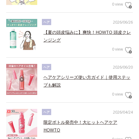
0 view
2026/06/26
ヘア
【夏の頭皮悩みに】爽快！HOWTO 頭皮クレ
ンジング
0 view
2026/06/20
ヘア
ヘアケアシリーズ使い方ガイド｜使用ステッ
プも解説
0 view
2026/04/24
ヘア
限定ボトル発売中！大ヒットヘアケア
HOWTO