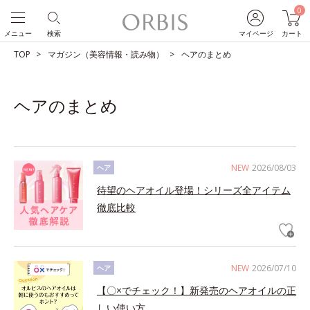
0
メニュー
検索
マイページ
カート
TOP
マガジン（美容情報・読み物）
ヘアのまとめ
ヘアのまとめ
NEW
2026/08/03
ヘア
待望のヘアオイル登場！シリーズ全アイテム
徹底比較
NEW
2026/07/10
ヘア
【〇×でチェック！】新発売のヘアオイルの正
しい使い方