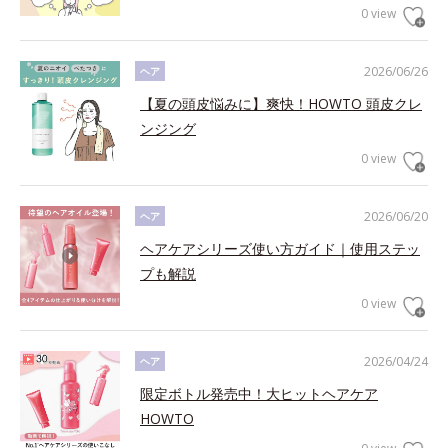
0 view
2026/06/26
ヘア
【夏の頭皮悩みに】爽快！HOWTO 頭皮クレ
ンジング
0 view
2026/06/20
ヘア
ヘアケアシリーズ使い方ガイド｜使用ステッ
プも解説
0 view
2026/04/24
ヘア
限定ボトル発売中！大ヒットヘアケア
HOWTO