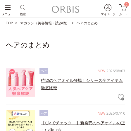
0
メニュー
検索
マイページ
カート
TOP
マガジン（美容情報・読み物）
ヘアのまとめ
ヘアのまとめ
NEW
2026/08/03
ヘア
待望のヘアオイル登場！シリーズ全アイテム
徹底比較
NEW
2026/07/10
ヘア
【〇×でチェック！】新発売のヘアオイルの正
しい使い方