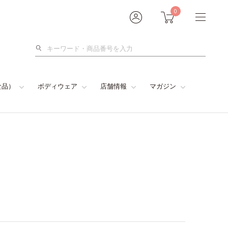
0
検
索
食品）
ボディウェア
店舗情報
マガジン