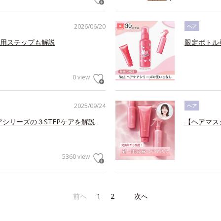
2026/06/20
ヘア
用ステップも解説
限定ボトル
0 view
2025/09/24
ヘア
アシリーズの３STEPケアを解説
【ヘアマス
5360 view
前へ
1
2
次へ