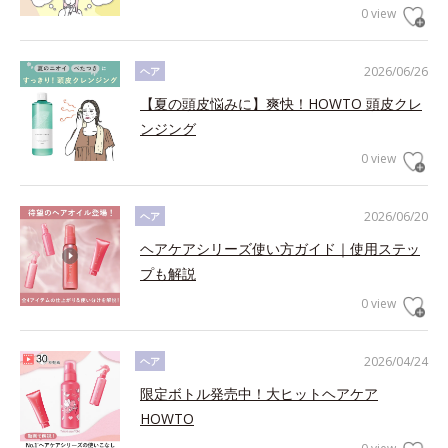
0 view
2026/06/26
ヘア
【夏の頭皮悩みに】爽快！HOWTO 頭皮クレ
ンジング
0 view
2026/06/20
ヘア
ヘアケアシリーズ使い方ガイド｜使用ステッ
プも解説
0 view
2026/04/24
ヘア
限定ボトル発売中！大ヒットヘアケア
HOWTO