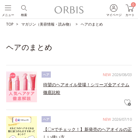
0
メニュー
検索
マイページ
カート
TOP
マガジン（美容情報・読み物）
ヘアのまとめ
ヘアのまとめ
NEW
2026/08/03
ヘア
待望のヘアオイル登場！シリーズ全アイテム
徹底比較
NEW
2026/07/10
ヘア
【〇×でチェック！】新発売のヘアオイルの正
しい使い方