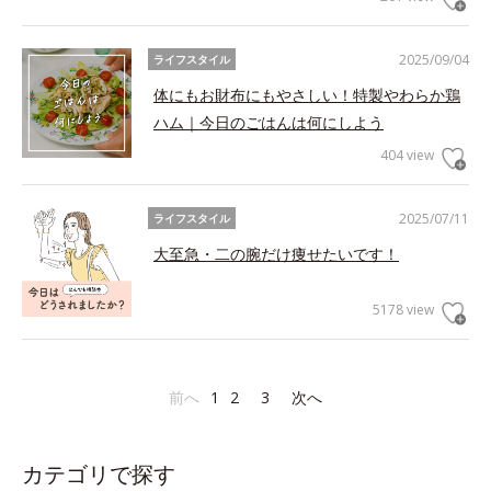
2025/09/04
ライフスタイル
体にもお財布にもやさしい！特製やわらか鶏
ハム｜今日のごはんは何にしよう
404 view
2025/07/11
ライフスタイル
大至急・二の腕だけ痩せたいです！
5178 view
前へ
1
2
3
次へ
カテゴリで探す