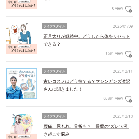
0 view
2026/01/09
ライフスタイル
正月太りが継続中。どうしたら体をリセット
できる？
1691 view
2025/12/11
ライフスタイル
古いコスメはどう捨てる？マシンガンズ滝沢
さんに聞きました！
65891 view
2025/12/10
ライフスタイル
腰痛、尿もれ、骨折も？ 骨盤の“ズレ”が引
き起こす悩み