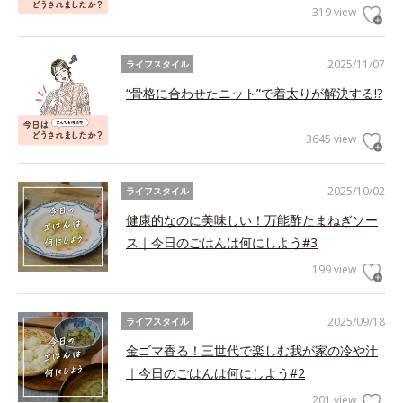
319 view
2025/11/07
ライフスタイル
“骨格に合わせたニット”で着太りが解決する!?
3645 view
2025/10/02
ライフスタイル
健康的なのに美味しい！万能酢たまねぎソー
ス｜今日のごはんは何にしよう#3
199 view
2025/09/18
ライフスタイル
金ゴマ香る！三世代で楽しむ我が家の冷や汁
｜今日のごはんは何にしよう#2
201 view