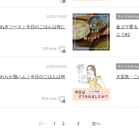
2025/10/02
ライフスタイ
ねぎソース｜今日のごはんは何に
金ゴマ香る
よう#2
199 view
2025/09/04
ライフスタイ
わらか鶏ハム｜今日のごはんは何
大至急・二
404 view
前へ
1
2
3
次へ