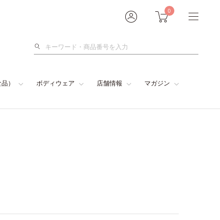
0
検
索
食品）
ボディウェア
店舗情報
マガジン