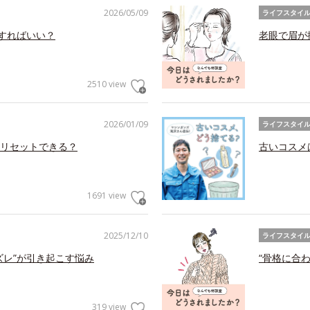
2026/05/09
ライフスタイ
アすればいい？
老眼で眉が
2510 view
2026/01/09
ライフスタイ
リセットできる？
古いコスメ
1691 view
2025/12/10
ライフスタイ
ズレ”が引き起こす悩み
“骨格に合
319 view