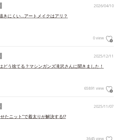
2026/04/10
ル
描きにくい…アートメイクはアリ？
0 view
2025/12/11
ル
はどう捨てる？マシンガンズ滝沢さんに聞きました！
65891 view
2025/11/07
ル
わせたニット”で着太りが解決する!?
3645 view