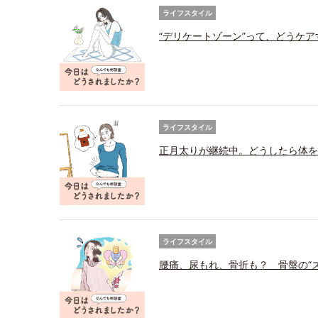
ライフスタイル
“デリケートゾーン”って、どうケ
ライフスタイル
正月太りが継続中。どうしたら体を
ライフスタイル
腰痛、尿もれ、骨折も？ 骨盤の“