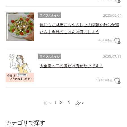
2025/09/04
ライフスタイル
体にもお財布にもやさしい！特製やわらか鶏
ハム｜今日のごはんは何にしよう
404 view
2025/07/11
ライフスタイル
大至急・二の腕だけ痩せたいです！
5178 view
前へ
1
2
3
次へ
カテゴリで探す