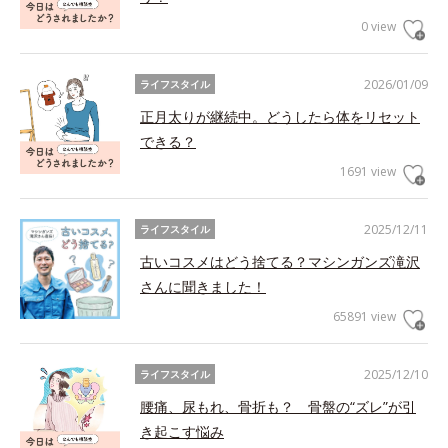
0 view
2026/01/09
ライフスタイル
正月太りが継続中。どうしたら体をリセット
できる？
1691 view
2025/12/11
ライフスタイル
古いコスメはどう捨てる？マシンガンズ滝沢
さんに聞きました！
65891 view
2025/12/10
ライフスタイル
腰痛、尿もれ、骨折も？ 骨盤の“ズレ”が引
き起こす悩み