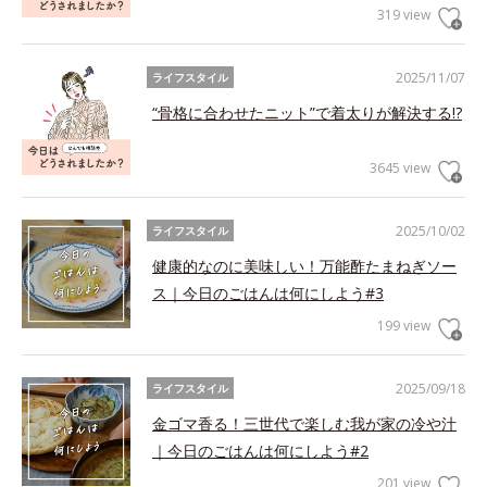
319 view
2025/11/07
ライフスタイル
“骨格に合わせたニット”で着太りが解決する!?
3645 view
2025/10/02
ライフスタイル
健康的なのに美味しい！万能酢たまねぎソー
ス｜今日のごはんは何にしよう#3
199 view
2025/09/18
ライフスタイル
金ゴマ香る！三世代で楽しむ我が家の冷や汁
｜今日のごはんは何にしよう#2
201 view