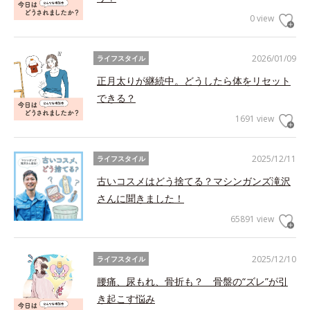
0 view
2026/01/09
ライフスタイル
正月太りが継続中。どうしたら体をリセット
できる？
1691 view
2025/12/11
ライフスタイル
古いコスメはどう捨てる？マシンガンズ滝沢
さんに聞きました！
65891 view
2025/12/10
ライフスタイル
腰痛、尿もれ、骨折も？ 骨盤の“ズレ”が引
き起こす悩み