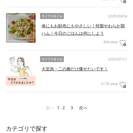
2025/09/04
ライフスタイル
体にもお財布にもやさしい！特製やわらか鶏
ハム｜今日のごはんは何にしよう
404 view
2025/07/11
ライフスタイル
大至急・二の腕だけ痩せたいです！
5178 view
前へ
1
2
3
次へ
カテゴリで探す