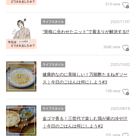
319 view
2025/11/07
ライフスタイル
“骨格に合わせたニット”で着太りが解決する!?
3645 view
2025/10/02
ライフスタイル
健康的なのに美味しい！万能酢たまねぎソー
ス｜今日のごはんは何にしよう#3
199 view
2025/09/18
ライフスタイル
金ゴマ香る！三世代で楽しむ我が家の冷や汁
｜今日のごはんは何にしよう#2
201 view