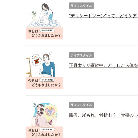
ライフスタイル
“デリケートゾーン”って、どうケ
ライフスタイル
正月太りが継続中。どうしたら体を
ライフスタイル
腰痛、尿もれ、骨折も？ 骨盤の“