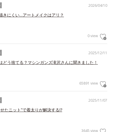
2026/04/10
ル
描きにくい…アートメイクはアリ？
0 view
2025/12/11
ル
はどう捨てる？マシンガンズ滝沢さんに聞きました！
65891 view
2025/11/07
ル
わせたニット”で着太りが解決する!?
3645 view