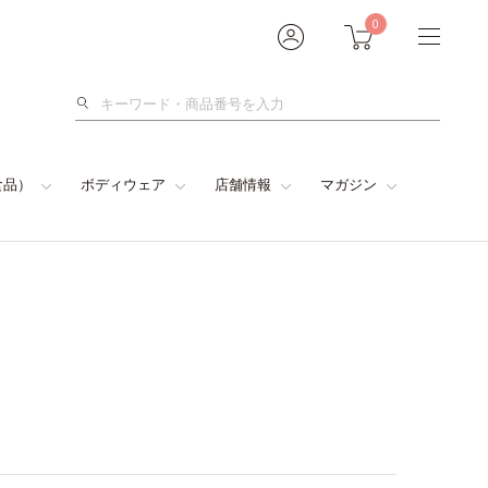
0
検
索
食品）
ボディウェア
店舗情報
マガジン