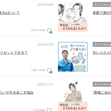
2026/05/09
ライフスタイ
アすればいい？
老眼で眉が
2510 view
2026/01/09
ライフスタイ
リセットできる？
古いコスメ
1691 view
2025/12/10
ライフスタイ
ズレ”が引き起こす悩み
“骨格に合
319 view