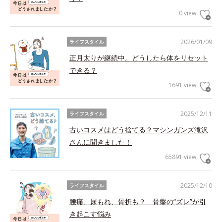
0 view
2026/01/09
ライフスタイル
正月太りが継続中。どうしたら体をリセット
できる？
1691 view
2025/12/11
ライフスタイル
古いコスメはどう捨てる？マシンガンズ滝沢
さんに聞きました！
65891 view
2025/12/10
ライフスタイル
腰痛、尿もれ、骨折も？ 骨盤の“ズレ”が引
き起こす悩み