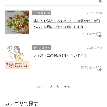
2025/09/04
ライフスタイル
体にもお財布にもやさしい！特製やわらか鶏
ハム｜今日のごはんは何にしよう
404 view
2025/07/11
ライフスタイル
大至急・二の腕だけ痩せたいです！
5178 view
前へ
1
2
3
次へ
カテゴリで探す