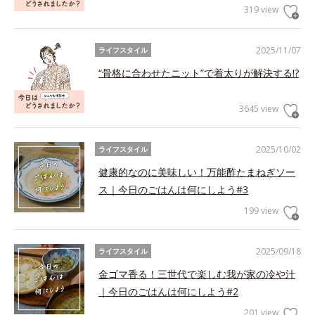
319 view
2025/11/07
ライフスタイル
“骨格に合わせたニット”で着太りが解決する!?
3645 view
2025/10/02
ライフスタイル
健康的なのに美味しい！万能酢たまねぎソー
ス｜今日のごはんは何にしよう#3
199 view
2025/09/18
ライフスタイル
金ゴマ香る！三世代で楽しむ我が家の冷や汁
｜今日のごはんは何にしよう#2
201 view