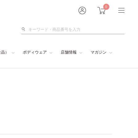
0
検
索
食品）
ボディウェア
店舗情報
マガジン