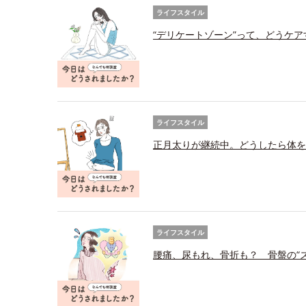
ライフスタイル
“デリケートゾーン”って、どうケ
ライフスタイル
正月太りが継続中。どうしたら体を
ライフスタイル
腰痛、尿もれ、骨折も？ 骨盤の“