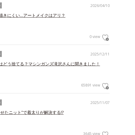
2026/04/10
ル
描きにくい…アートメイクはアリ？
0 view
2025/12/11
ル
はどう捨てる？マシンガンズ滝沢さんに聞きました！
65891 view
2025/11/07
ル
わせたニット”で着太りが解決する!?
3645 view