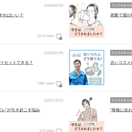
2026/05/09
ライフスタイ
アすればいい？
老眼で眉が
2510 view
2026/01/09
ライフスタイ
リセットできる？
古いコスメ
1691 view
2025/12/10
ライフスタイ
ズレ”が引き起こす悩み
“骨格に合
319 view