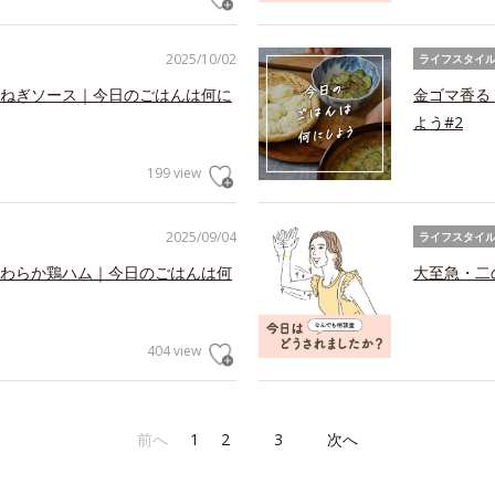
2025/10/02
ライフスタイ
ねぎソース｜今日のごはんは何に
金ゴマ香る
よう#2
199 view
2025/09/04
ライフスタイ
わらか鶏ハム｜今日のごはんは何
大至急・二
404 view
前へ
1
2
3
次へ