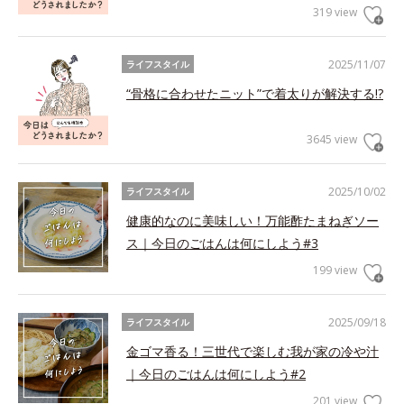
319 view
2025/11/07
ライフスタイル
“骨格に合わせたニット”で着太りが解決する!?
3645 view
2025/10/02
ライフスタイル
健康的なのに美味しい！万能酢たまねぎソー
ス｜今日のごはんは何にしよう#3
199 view
2025/09/18
ライフスタイル
金ゴマ香る！三世代で楽しむ我が家の冷や汁
｜今日のごはんは何にしよう#2
201 view