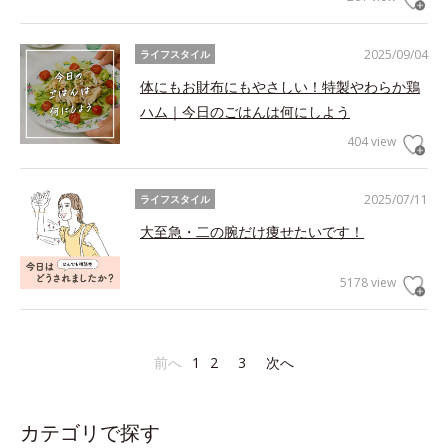
2025/09/04
ライフスタイル
体にもお財布にもやさしい！特製やわらか鶏
ハム｜今日のごはんは何にしよう
404 view
2025/07/11
ライフスタイル
大至急・二の腕だけ痩せたいです！
5178 view
前へ
1
2
3
次へ
カテゴリで探す