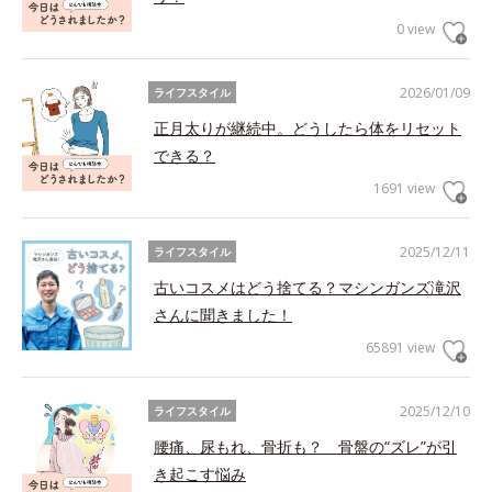
0 view
2026/01/09
ライフスタイル
正月太りが継続中。どうしたら体をリセット
できる？
1691 view
2025/12/11
ライフスタイル
古いコスメはどう捨てる？マシンガンズ滝沢
さんに聞きました！
65891 view
2025/12/10
ライフスタイル
腰痛、尿もれ、骨折も？ 骨盤の“ズレ”が引
き起こす悩み