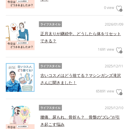
0 view
2026/01/09
ライフスタイル
正月太りが継続中。どうしたら体をリセット
できる？
1691 view
2025/12/11
ライフスタイル
古いコスメはどう捨てる？マシンガンズ滝沢
さんに聞きました！
65891 view
2025/12/10
ライフスタイル
腰痛、尿もれ、骨折も？ 骨盤の“ズレ”が引
き起こす悩み