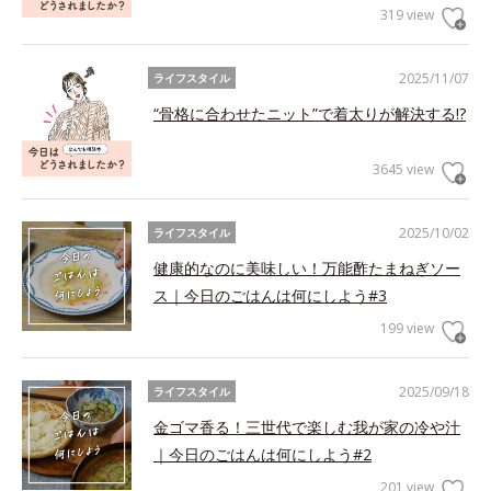
319 view
2025/11/07
ライフスタイル
“骨格に合わせたニット”で着太りが解決する!?
3645 view
2025/10/02
ライフスタイル
健康的なのに美味しい！万能酢たまねぎソー
ス｜今日のごはんは何にしよう#3
199 view
2025/09/18
ライフスタイル
金ゴマ香る！三世代で楽しむ我が家の冷や汁
｜今日のごはんは何にしよう#2
201 view