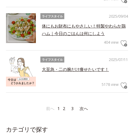
2025/09/04
ライフスタイル
体にもお財布にもやさしい！特製やわらか鶏
ハム｜今日のごはんは何にしよう
404 view
2025/07/11
ライフスタイル
大至急・二の腕だけ痩せたいです！
5178 view
前へ
1
2
3
次へ
カテゴリで探す