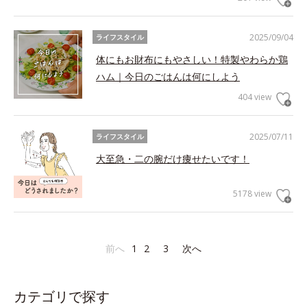
2025/09/04
ライフスタイル
体にもお財布にもやさしい！特製やわらか鶏
ハム｜今日のごはんは何にしよう
404 view
2025/07/11
ライフスタイル
大至急・二の腕だけ痩せたいです！
5178 view
前へ
1
2
3
次へ
カテゴリで探す