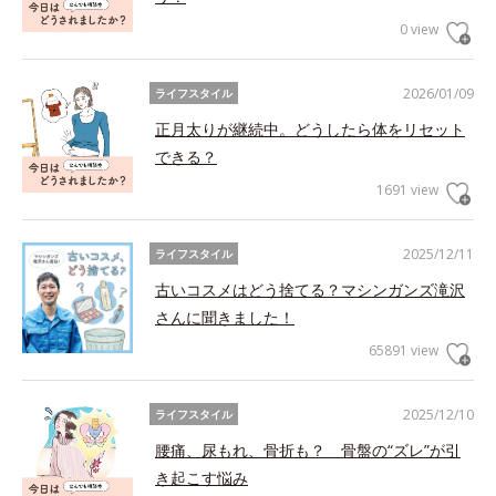
0 view
2026/01/09
ライフスタイル
正月太りが継続中。どうしたら体をリセット
できる？
1691 view
2025/12/11
ライフスタイル
古いコスメはどう捨てる？マシンガンズ滝沢
さんに聞きました！
65891 view
2025/12/10
ライフスタイル
腰痛、尿もれ、骨折も？ 骨盤の“ズレ”が引
き起こす悩み