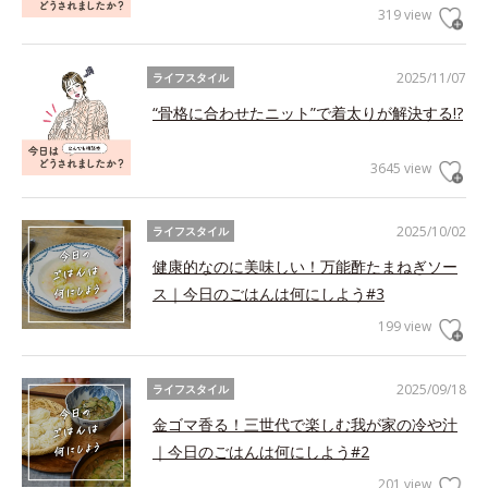
319 view
2025/11/07
ライフスタイル
“骨格に合わせたニット”で着太りが解決する!?
3645 view
2025/10/02
ライフスタイル
健康的なのに美味しい！万能酢たまねぎソー
ス｜今日のごはんは何にしよう#3
199 view
2025/09/18
ライフスタイル
金ゴマ香る！三世代で楽しむ我が家の冷や汁
｜今日のごはんは何にしよう#2
201 view