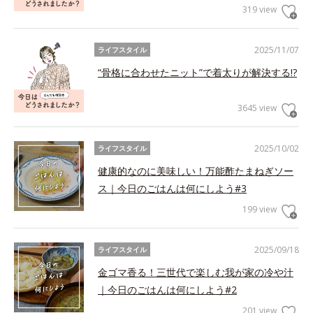
319 view
2025/11/07
ライフスタイル
“骨格に合わせたニット”で着太りが解決する!?
3645 view
2025/10/02
ライフスタイル
健康的なのに美味しい！万能酢たまねぎソー
ス｜今日のごはんは何にしよう#3
199 view
2025/09/18
ライフスタイル
金ゴマ香る！三世代で楽しむ我が家の冷や汁
｜今日のごはんは何にしよう#2
201 view