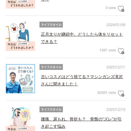
0 view
2026/01/09
ライフスタイル
正月太りが継続中。どうしたら体をリセット
できる？
1691 view
2025/12/11
ライフスタイル
古いコスメはどう捨てる？マシンガンズ滝沢
さんに聞きました！
65891 view
2025/12/10
ライフスタイル
腰痛、尿もれ、骨折も？ 骨盤の“ズレ”が引
き起こす悩み