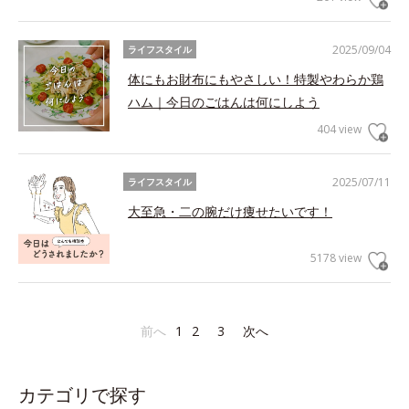
2025/09/04
ライフスタイル
体にもお財布にもやさしい！特製やわらか鶏
ハム｜今日のごはんは何にしよう
404 view
2025/07/11
ライフスタイル
大至急・二の腕だけ痩せたいです！
5178 view
前へ
1
2
3
次へ
カテゴリで探す