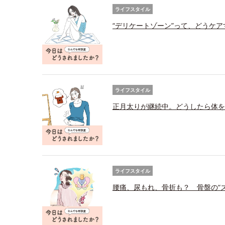
ライフスタイル
“デリケートゾーン”って、どうケ
ライフスタイル
正月太りが継続中。どうしたら体を
ライフスタイル
腰痛、尿もれ、骨折も？ 骨盤の“