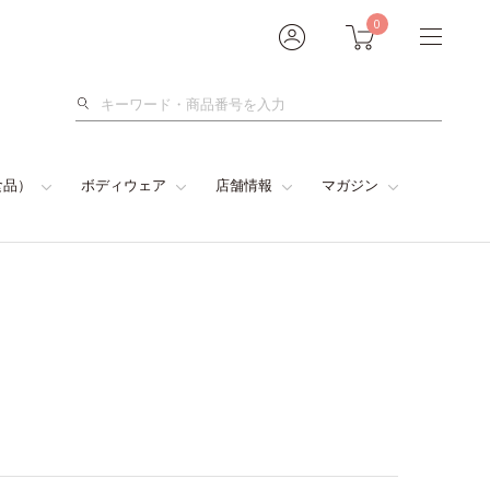
0
検
索
食品）
ボディウェア
店舗情報
マガジン