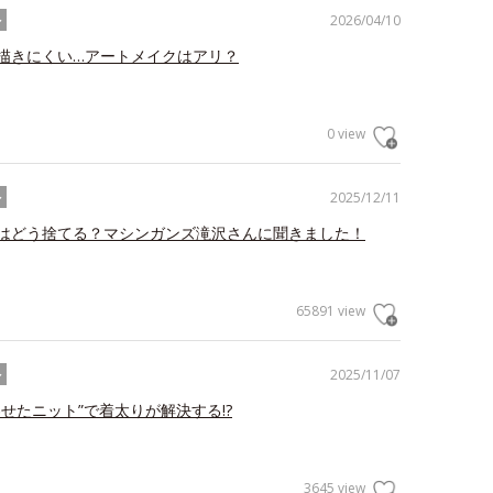
2026/04/10
ル
描きにくい…アートメイクはアリ？
0 view
2025/12/11
ル
はどう捨てる？マシンガンズ滝沢さんに聞きました！
65891 view
2025/11/07
ル
わせたニット”で着太りが解決する!?
3645 view