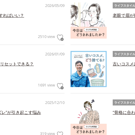
2026/05/09
ライフスタイ
アすればいい？
老眼で眉が
2510 view
2026/01/09
ライフスタイ
リセットできる？
古いコスメ
1691 view
2025/12/10
ライフスタイ
ズレ”が引き起こす悩み
“骨格に合
319 view