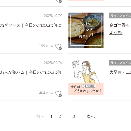
2025/10/02
ライフスタイ
ねぎソース｜今日のごはんは何に
金ゴマ香る
よう#2
199 view
2025/09/04
ライフスタイ
わらか鶏ハム｜今日のごはんは何
大至急・二
404 view
前へ
1
2
3
次へ