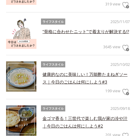
319 view
2025/11/07
ライフスタイル
“骨格に合わせたニット”で着太りが解決する!?
3645 view
2025/10/02
ライフスタイル
健康的なのに美味しい！万能酢たまねぎソー
ス｜今日のごはんは何にしよう#3
199 view
2025/09/18
ライフスタイル
金ゴマ香る！三世代で楽しむ我が家の冷や汁
｜今日のごはんは何にしよう#2
201 view