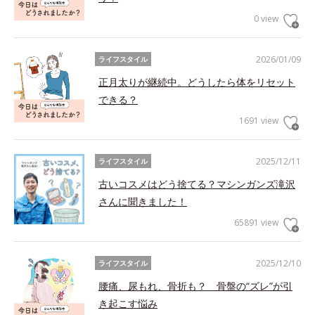
0 view
2026/01/09
ライフスタイル
正月太りが継続中。どうしたら体をリセット
できる？
1691 view
2025/12/11
ライフスタイル
古いコスメはどう捨てる？マシンガンズ滝沢
さんに聞きました！
65891 view
2025/12/10
ライフスタイル
腰痛、尿もれ、骨折も？ 骨盤の“ズレ”が引
き起こす悩み